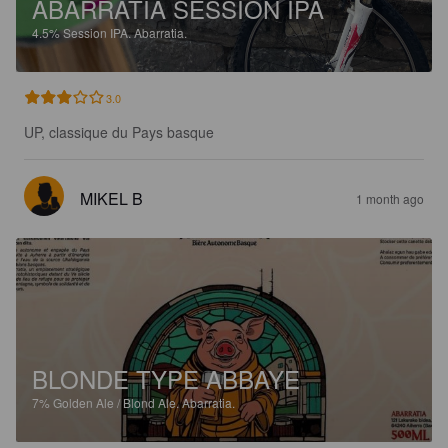
ABARRATIA SESSION IPA
4.5%
Session IPA.
Abarratia.
3.0
UP, classique du Pays basque
MIKEL B
1 month ago
BLONDE TYPE ABBAYE
7%
Golden Ale / Blond Ale.
Abarratia.