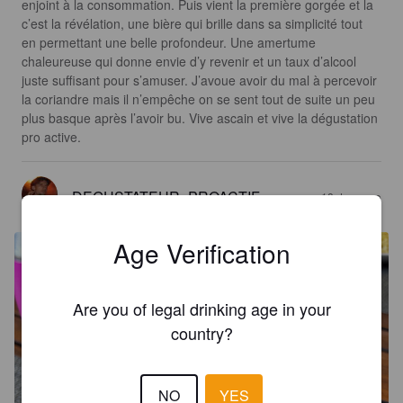
enjoint à la consommation. Puis vient la première gorgée et la 
c’est la révélation, une bière qui brille dans sa simplicité tout 
en permettant une belle profondeur. Une amertume 
chaleureuse qui donne envie d’y revenir et un taux d’alcool 
juste suffisant pour s’amuser. J’avoue avoir du mal à percevoir 
la coriandre mais il n’empêche on se sent tout de suite un peu 
plus basque après l’avoir bu. Vive ascain et vive la dégustation 
pro active.
DEGUSTATEUR_PROACTIF
18 days ago
Age Verification
Are you of legal drinking age in your
country?
NO
YES