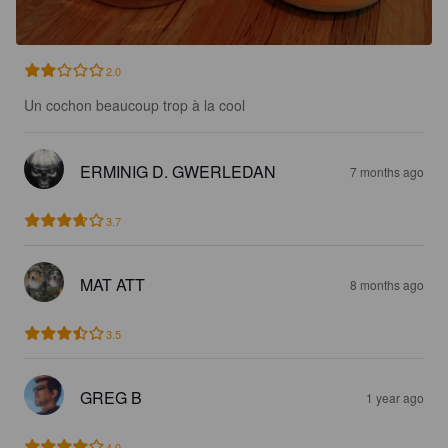
2.0
Un cochon beaucoup trop à la cool
ERMINIG D. GWERLEDAN
7 months ago
3.7
MAT ATT
8 months ago
3.5
GREG B
1 year ago
4.0