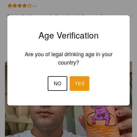
4.0
Très belle découverte belle couleur, bulle assez fine et 
agréable en bouche, goût épicé et une amertume moyenne 
qui reste longtemps en bouche.
Age Verification
LE PINTEUR PRO ACTIF
18 days ago
Are you of legal drinking age in your
country?
NO
YES