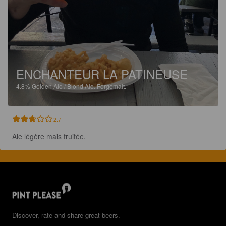
ENCHANTEUR LA PATINEUSE
4.8%
Golden Ale / Blond Ale.
Forgemalt.
2.7
Ale légère mais fruitée.
Discover, rate and share great beers.