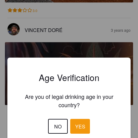
3.0
VINCENT DORÉ
3 years ago
Age Verification
LA TANGERINA
5%
Sour / Wild Ale.
Forgemalt.
Are you of legal drinking age in your
country?
3.0
NO
YES
YANLETELLIER
3 years ago
@ IGA extra Boucherie Chouinard et fils