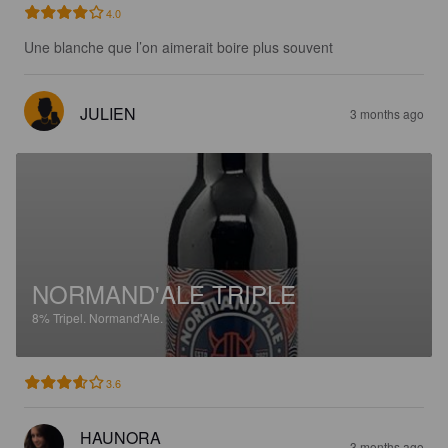
4.0
Une blanche que l’on aimerait boire plus souvent
JULIEN
3 months ago
NORMAND'ALE TRIPLE
8%
Tripel.
Normand'Ale.
3.6
HAUNORA
3 months ago