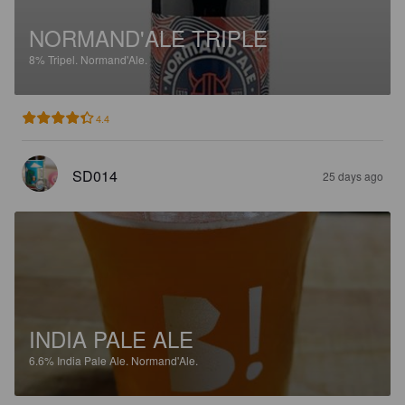
NORMAND'ALE TRIPLE
8%
Tripel.
Normand'Ale.
4.4
SD014
25 days ago
INDIA PALE ALE
6.6%
India Pale Ale.
Normand'Ale.