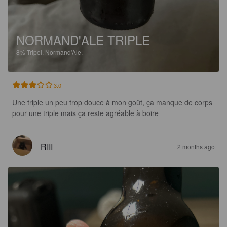
NORMAND'ALE TRIPLE
8%
Tripel.
Normand'Ale.
3.0
Une triple un peu trop douce à mon goût, ça manque de corps 
pour une triple mais ça reste agréable à boire
RIII
2 months ago