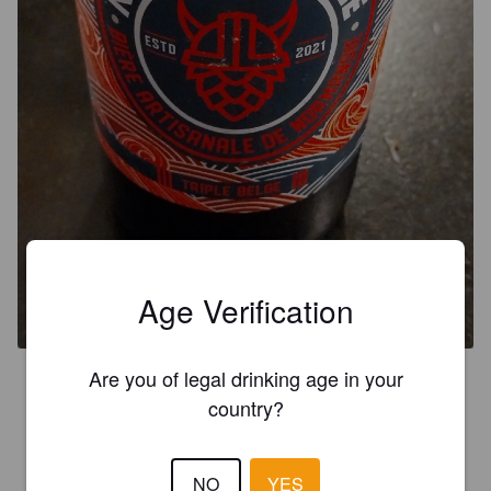
NORMAND'ALE TRIPLE
Age Verification
8%
Tripel.
Normand'Ale.
Are you of legal drinking age in your
3.3
country?
Parfumée
NO
YES
RIII
2 months ago