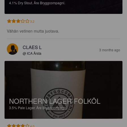
4.1%
Dry Stout.
Åre Bryggcompagni.
3.2
Vähän vetinen mutta juotava.
CLAES L
3 months ago
@ ICA Årsta
NORTHERN LAGER FOLKÖL
3.5%
Pale Lager.
Åre Bryggcompagni.
4.0