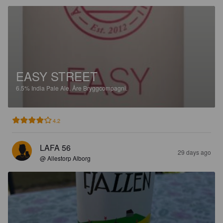
EASY STREET
6.5%
India Pale Ale.
Åre Bryggcompagni.
4.2
LAFA 56
29 days ago
@ Allestorp Alborg