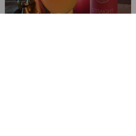
STRAIGHT LINES
6.7%
New England IPA / Hazy IPA.
Åre Bryggcompagni.
3.3
Nja, jag hade önskat mer fruktsmak. Känns mer som en lager 
än Ipa. Men absolut en god "lager".
SAMULI M
5 months ago
@ Systembolaget Åre