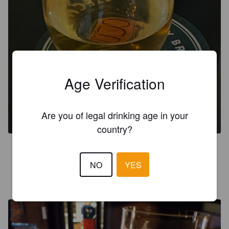
Age Verification
NORTHENLIGHTS
Are you of legal drinking age in your
9%
Sour / Wild Ale.
Åre Bryggcompagni.
country?
3.7
NO
YES
ROLF
2 months ago
@ The Bishops Arms Umeå