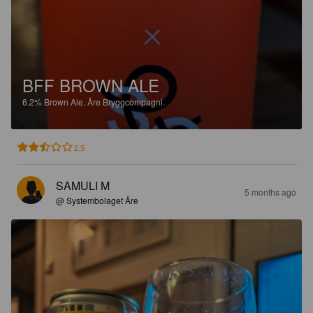
BFF BROWN ALE
6.2%
Brown Ale.
Åre Bryggcompagni.
2.5
SAMULI M
5 months ago
@ Systembolaget Åre