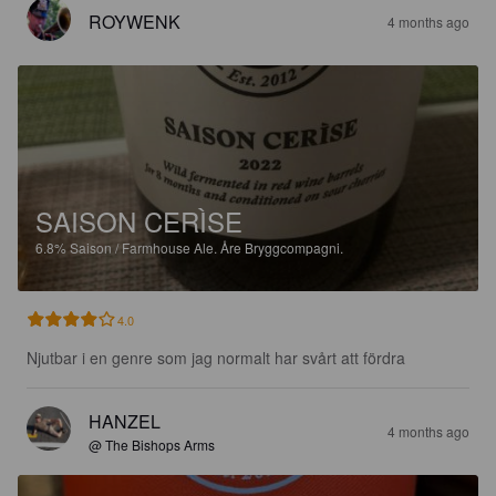
ROYWENK
4 months ago
SAISON CERÌSE
6.8%
Saison / Farmhouse Ale.
Åre Bryggcompagni.
4.0
Njutbar i en genre som jag normalt har svårt att fördra
HANZEL
4 months ago
@ The Bishops Arms