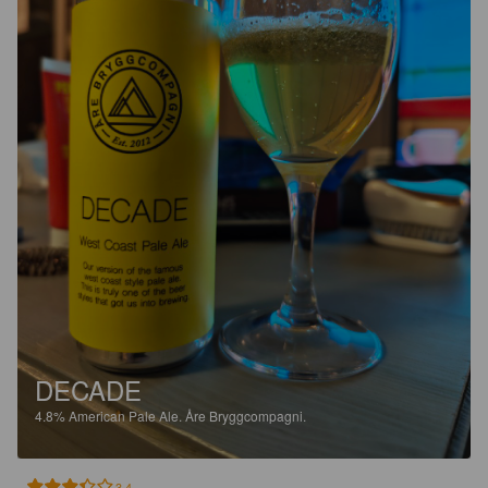
DECADE
4.8%
American Pale Ale.
Åre Bryggcompagni.
3.4