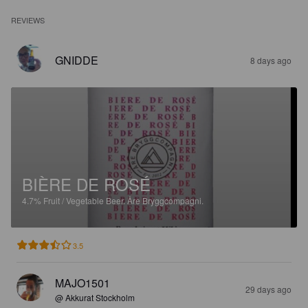
REVIEWS
GNIDDE
8 days ago
BIÈRE DE ROSÉ
4.7%
Fruit / Vegetable Beer.
Åre Bryggcompagni.
3.5
MAJO1501
29 days ago
@ Akkurat Stockholm