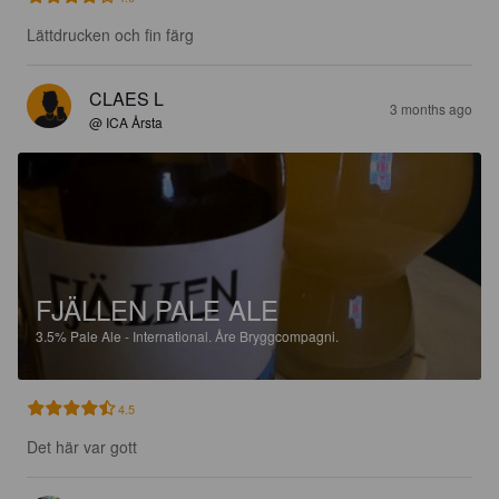
Lättdrucken och fin färg
CLAES L
3 months ago
@ ICA Årsta
FJÄLLEN PALE ALE
3.5%
Pale Ale - International.
Åre Bryggcompagni.
4.5
Det här var gott