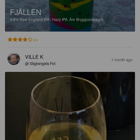
FJÄLLEN
4.8%
New England IPA / Hazy IPA.
Åre Bryggcompagni.
4.0
VILLE K
1 month ago
@ Stigbergets Fot