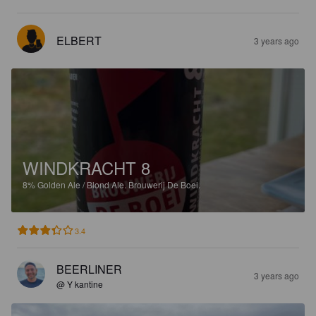
ELBERT
3 years ago
WINDKRACHT 8
8%
Golden Ale / Blond Ale.
Brouwerij De Boei.
3.4
BEERLINER
3 years ago
@ Y kantine