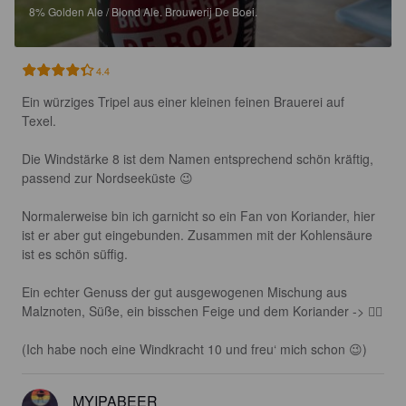
8%
Golden Ale / Blond Ale.
Brouwerij De Boei.
4.4
Ein würziges Tripel aus einer kleinen feinen Brauerei auf 
Texel. 

Die Windstärke 8 ist dem Namen entsprechend schön kräftig, 
passend zur Nordseeküste 😉

Normalerweise bin ich garnicht so ein Fan von Koriander, hier 
ist er aber gut eingebunden. Zusammen mit der Kohlensäure 
ist es schön süffig. 

Ein echter Genuss der gut ausgewogenen Mischung aus 
Malznoten, Süße, ein bisschen Feige und dem Koriander -> 👍🏽

(Ich habe noch eine Windkracht 10 und freu‘ mich schon 😉)
MYIPABEER