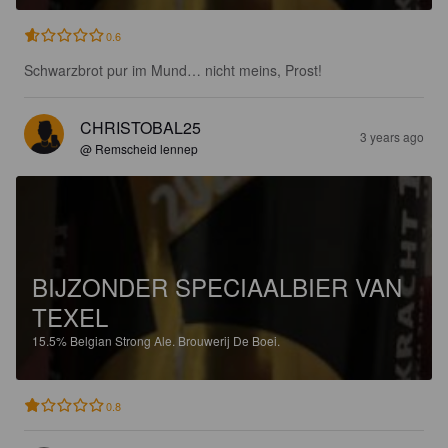
0.6
Schwarzbrot pur im Mund… nicht meins, Prost!
CHRISTOBAL25
3 years ago
@ Remscheid lennep
BIJZONDER SPECIAALBIER VAN
TEXEL
15.5%
Belgian Strong Ale.
Brouwerij De Boei.
0.8