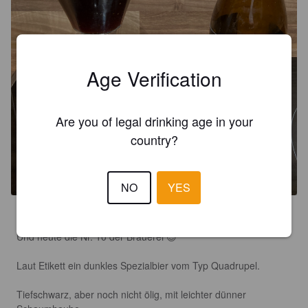
Age Verification
Are you of legal drinking age in your
country?
WINDKRACHT 10
10%
Barley Wine.
Brouwerij De Boei.
NO
YES
4.5
Und heute die Nr. 10 der Brauerei 😊

Laut Etikett ein dunkles Spezialbier vom Typ Quadrupel. 

Tiefschwarz, aber noch nicht ölig, mit leichter dünner 