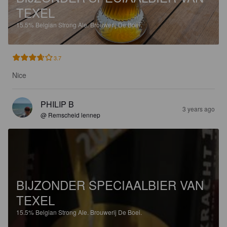
TEXEL
15.5%
Belgian Strong Ale.
Brouwerij De Boei.
3.7
Nice
PHILIP B
3 years ago
@ Remscheid lennep
BIJZONDER SPECIAALBIER VAN
TEXEL
15.5%
Belgian Strong Ale.
Brouwerij De Boei.