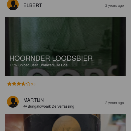
ELBERT
2 years ago
HOORNDER LOODSBIER
7.5%
Spiced Beer.
Brouwerij De Boei.
3.6
MARTIJN
2 years ago
@ Bungalowpark De Verrassing