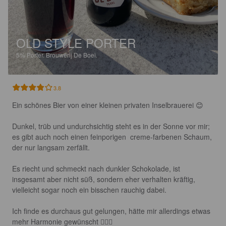
OLD STYLE PORTER
5%
Porter.
Brouwerij De Boei.
3.8
Ein schönes Bier von einer kleinen privaten Inselbrauerei 😊

Dunkel, trüb und undurchsichtig steht es in der Sonne vor mir; 
es gibt auch noch einen feinporigen  creme-farbenen Schaum, 
der nur langsam zerfällt. 

Es riecht und schmeckt nach dunkler Schokolade, ist 
insgesamt aber nicht süß, sondern eher verhalten kräftig, 
vielleicht sogar noch ein bisschen rauchig dabei. 

Ich finde es durchaus gut gelungen, hätte mir allerdings etwas 
mehr Harmonie gewünscht 🤷🏽‍♂️