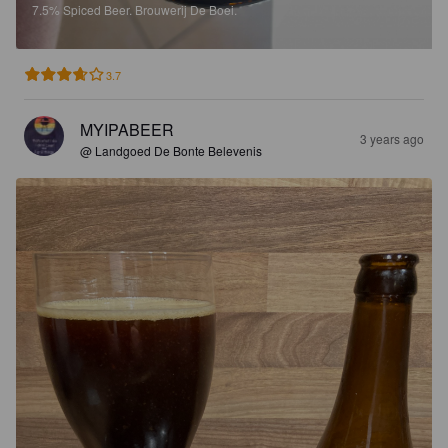
7.5%
Spiced Beer.
Brouwerij De Boei.
3.7
MYIPABEER
3 years ago
@ Landgoed De Bonte Belevenis