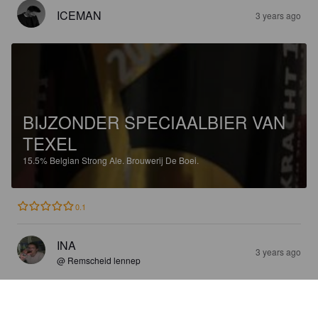
ICEMAN
3 years ago
BIJZONDER SPECIAALBIER VAN
TEXEL
15.5%
Belgian Strong Ale.
Brouwerij De Boei.
0.1
INA
3 years ago
@ Remscheid lennep