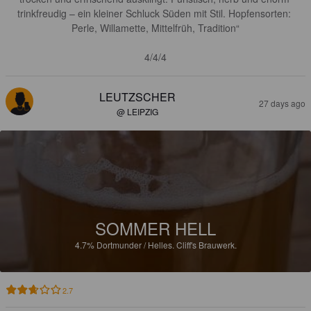
trinkfreudig – ein kleiner Schluck Süden mit Stil. Hopfensorten: 
Perle, Willamette, Mittelfrüh, Tradition“

4/4/4
LEUTZSCHER
27 days ago
@ LEIPZIG
SOMMER HELL
4.7%
Dortmunder / Helles.
Cliff's Brauwerk.
2.7