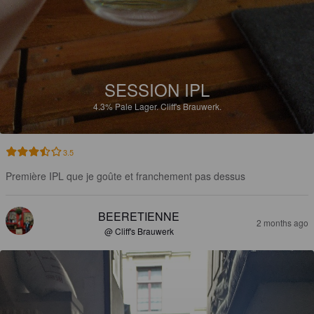
SESSION IPL
4.3%
Pale Lager.
Cliff's Brauwerk.
3.5
Première IPL que je goûte et franchement pas dessus
BEERETIENNE
2 months ago
@ Cliff's Brauwerk