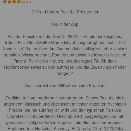
4.0
Cliff’s - Modern Pale Ale Prösterchen

Neu in der App. 

Aus der Flasche mit der Sud Nr. 26/31 fließt ein dunkelgelbes, 
trübes Bier. Die altweiße Blume ist gut ausgeprägt und stabil. Die 
Nase ist kräftig, tropisch. Am Gaumen ist es stiltypisch eher schlank 
gehalten. Wassermelone, Pomelo und etwas Nadelwald (Harz und 
Pinien). Für mich ein gutes, unaufgeregtes PA. Ob die 4 
Hopfensorten etwas zu dick auftragen und die Erwartungen höher 
hängen? 

Was schreibt das Cliff‘s über seine Kreation?

„Tradition trifft auf moderne Hopfenaromen. Dieses Pale Ale bleibt 
angenehm klassisch und überrascht mit einer dezenten fruchtigen 
Frische, die nie aufdringlich wirkt und den typischen Pale-Ale-
Charakter nicht überdeckt. Unkompliziert, ausgewogen und mit 
genau der richtigen Portion Hopfen – ein Bier, das immer passt. 
Hopfensorten: Herkules, Anchovy, El Dorado, Citra“ 3,5/3,5/4/4