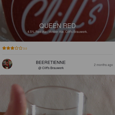
QUEEN RED
4.5%
Red Ale / Amber Ale.
Cliff's Brauwerk.
3.0
BEERETIENNE
2 months ago
@ Cliff's Brauwerk