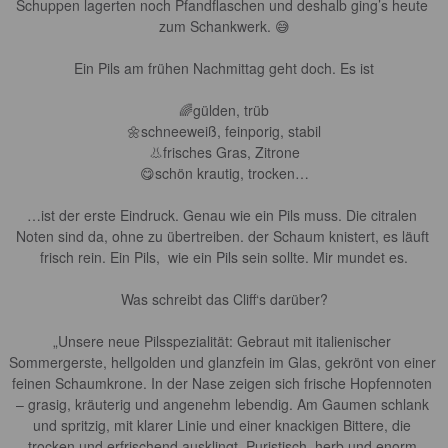
Schuppen lagerten noch Pfandflaschen und deshalb ging’s heute 
zum Schankwerk. 😅

Ein Pils am frühen Nachmittag geht doch. Es ist

🌈gülden, trüb

🌼schneeweiß, feinporig, stabil

👃frisches Gras, Zitrone

😋schön krautig, trocken…

…ist der erste Eindruck. Genau wie ein Pils muss. Die citralen 
Noten sind da, ohne zu übertreiben. der Schaum knistert, es läuft 
frisch rein. Ein Pils,  wie ein Pils sein sollte. Mir mundet es.

Was schreibt das Cliff‘s darüber?

„Unsere neue Pilsspezialität: Gebraut mit italienischer 
Sommergerste, hellgolden und glanzfein im Glas, gekrönt von einer 
feinen Schaumkrone. In der Nase zeigen sich frische Hopfennoten 
– grasig, kräuterig und angenehm lebendig. Am Gaumen schlank 
und spritzig, mit klarer Linie und einer knackigen Bittere, die 
trocken und erfrischend ausklingt. Puristisch, herb und enorm 