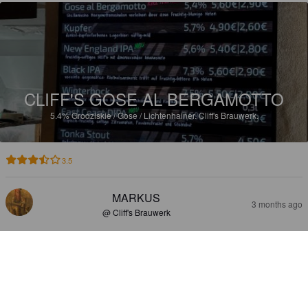
CLIFF'S GOSE AL BERGAMOTTO
5.4%
Grodziskie / Gose / Lichtenhainer.
Cliff's Brauwerk.
3.5
MARKUS
3 months ago
@ Cliff's Brauwerk