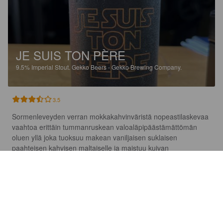
JE SUIS TON PÈRE
9.5%
Imperial Stout.
Gekko Beers - Gekko Brewing Company.
3.5
Sormenleveyden verran mokkakahvinväristä nopeastilaskevaa 
vaahtoa erittäin tummanruskean valoaläpipäästämättömän 
oluen yllä joka tuoksuu makean vaniljaisen suklaisen 
paahteisen kahvisen maltaiselle ja maistuu kuivan 
katkerahkon kahvisen paahteisen tummasuklaisen ohuehkon 
maltaiselle, kolme ja puoli bojoo. PE: 01/2031.
LEIF C
4 months ago
@ Hoptimaal