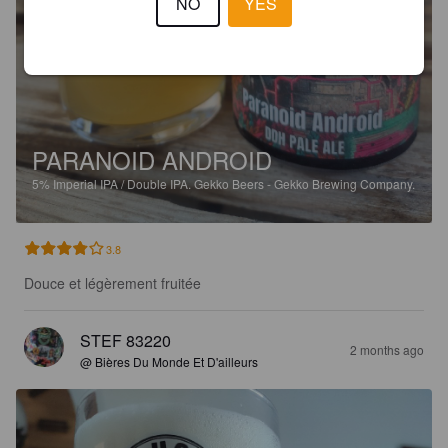
NO
YES
PARANOID ANDROID
5%
Imperial IPA / Double IPA.
Gekko Beers - Gekko Brewing Company.
3.8
Douce et légèrement fruitée
STEF 83220
2 months ago
@ Bières Du Monde Et D'ailleurs