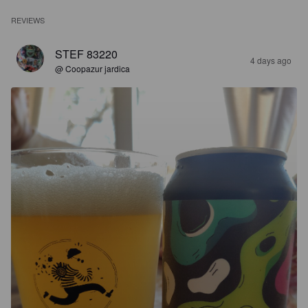
REVIEWS
STEF 83220
4 days ago
@ Coopazur jardica