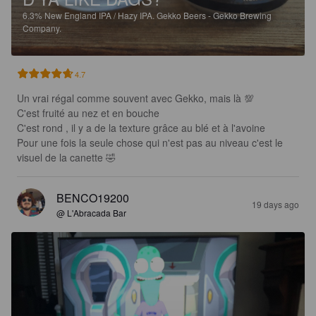
6.3%
New England IPA / Hazy IPA.
Gekko Beers - Gekko Brewing
Company.
4.7
Un vrai régal comme souvent avec Gekko, mais là 💯

C'est fruité au nez et en bouche 

C'est rond , il y a de la texture grâce au blé et à l'avoine 

Pour une fois la seule chose qui n'est pas au niveau c'est le 
visuel de la canette 🤣
BENCO19200
19 days ago
@ L'Abracada Bar