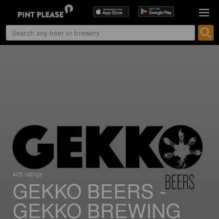
405 ratings
GEKKO BEERS -
GEKKO BREWING