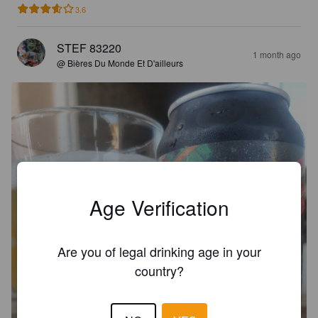
3.6
STEF 83220
1 month ago
@ Bières Du Monde Et D'ailleurs
Age Verification
Are you of legal drinking age in your
country?