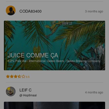
CODA83400
3 months ago
JUICE COMME ÇA
5.2%
Pale Ale - International.
Gekko Beers - Gekko Brewing Company.
3.5
LEIF C
4 months ago
@ Hoptimaal