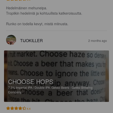
Hedelmäinen mehuneipa.

Tropiikin hedelmiä ja kohtuullista katkeroisuutta. 

Runko on todella kevyt, mistä miinusta.
TIJOKILLER
2 months ago
CHOOSE HOPS
7.3%
Imperial IPA / Double IPA.
Gekko Beers - Gekko Brewing
Company.
4.4