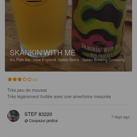
SKANKIN'WITH ME
5%
Pale Ale - New England.
Gekko Beers - Gekko Brewing Company.
3.2
Très peu de mousse 

Très légèrement fruitée avec une amertume mesurée
STEF 83220
7 days ago
@ Coopazur jardica