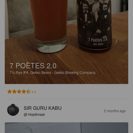
7 POÈTES 2.0
7%
Rye IPA.
Gekko Beers - Gekko Brewing Company.
4.5
SIR GURU KABU
2 months ago
@ Hoptimaal