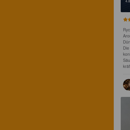
4.
Ryc
Aro
Dün
Die
kon
Säu
krä