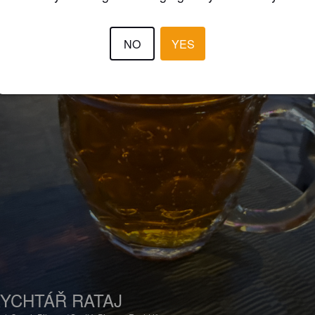
NO
YES
YCHTÁŘ RATAJ