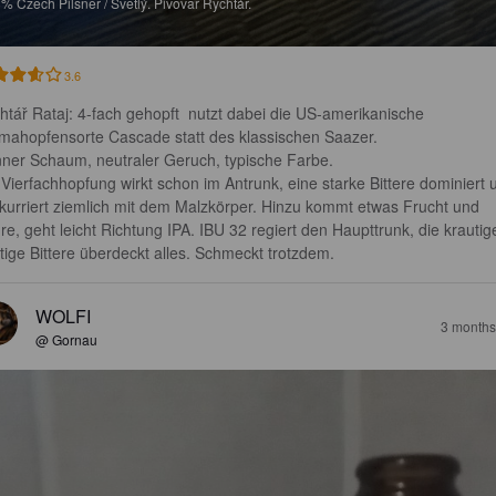
8%
Czech Pilsner / Svetlý.
Pivovar Rychtář.
3.6
htář Rataj: 4-fach gehopft  nutzt dabei die US-amerikanische 
mahopfensorte Cascade statt des klassischen Saazer.

ner Schaum, neutraler Geruch, typische Farbe.

 Vierfachhopfung wirkt schon im Antrunk, eine starke Bittere dominiert 
kurriert ziemlich mit dem Malzkörper. Hinzu kommt etwas Frucht und 
re, geht leicht Richtung IPA. IBU 32 regiert den Haupttrunk, die krautige
ftige Bittere überdeckt alles. Schmeckt trotzdem.
WOLFI
3 months
@ Gornau