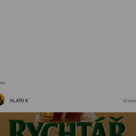
EWS
ALARI K
22 days