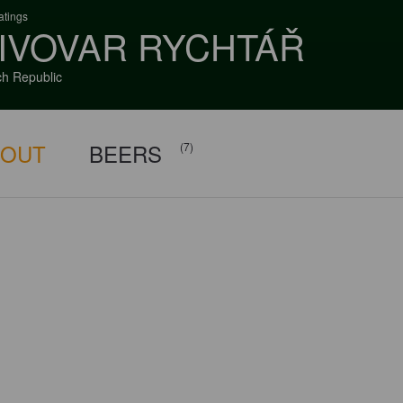
atings
IVOVAR RYCHTÁŘ
h Republic
BOUT
BEERS
(7)