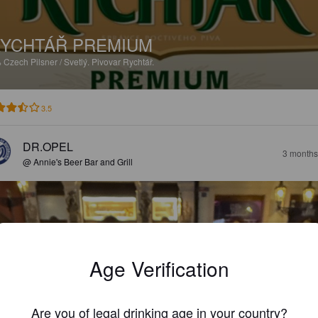
YCHTÁŘ PREMIUM
%
Czech Pilsner / Svetlý.
Pivovar Rychtář.
3.5
DR.OPEL
3 months
@ Annie's Beer Bar and Grill
Age Verification
Are you of legal drinking age in your country?