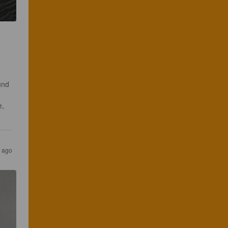
und 
, 
 ago