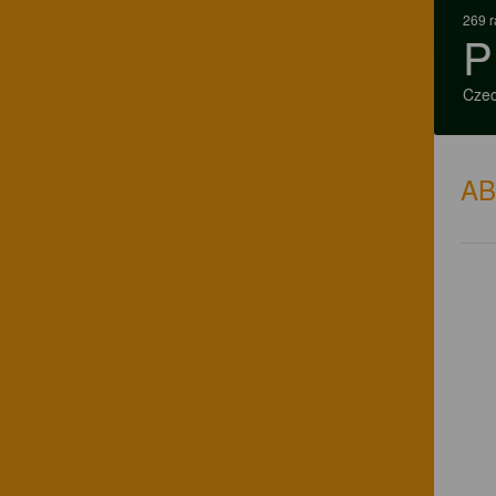
269 r
P
Czec
A