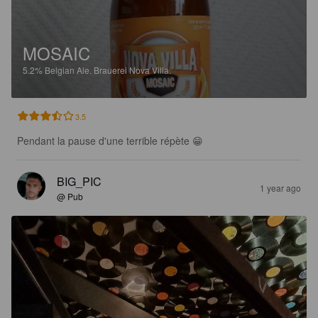
MOSAIC
5.2%
Belgian Ale.
Brauerei Nova Villa.
3.5
Pendant la pause d'une terrible répète 😁
BIG_PIC
1 year ago
@ Pub