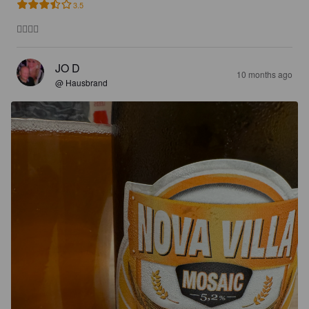
3.5
👌🏻👌🏻
JO D
10 months ago
@ Hausbrand