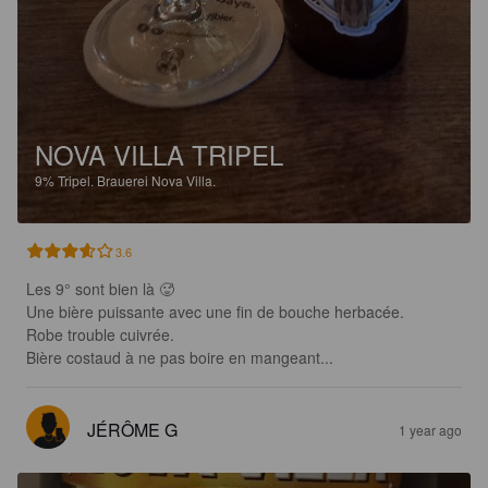
NOVA VILLA TRIPEL
9%
Tripel.
Brauerei Nova Villa.
3.6
Les 9° sont bien là 🥵

Une bière puissante avec une fin de bouche herbacée. 

Robe trouble cuivrée.

Bière costaud à ne pas boire en mangeant...
JÉRÔME G
1 year ago