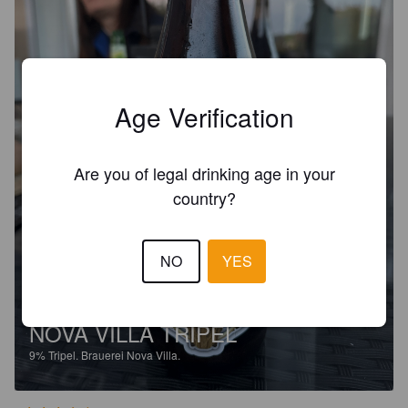
Age Verification
Are you of legal drinking age in your
country?
NO
YES
NOVA VILLA TRIPEL
9%
Tripel.
Brauerei Nova Villa.