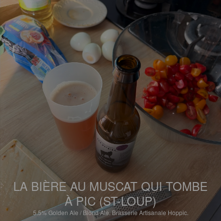
LA BIÈRE AU MUSCAT QUI TOMBE
À PIC (ST-LOUP)
5.5%
Golden Ale / Blond Ale.
Brasserie Artisanale Hoppic.