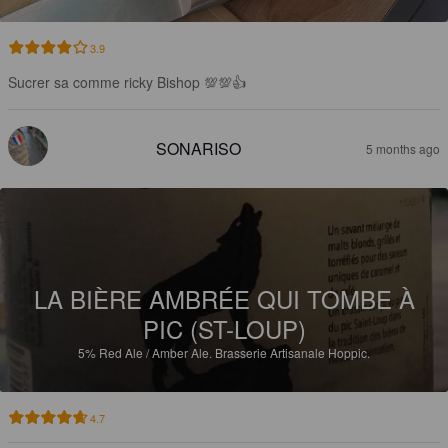
3.9
Sucrer sa comme ricky Bishop 💯💯👍
SONARISO
5 months ago
LA BIÈRE AMBRÉE QUI TOMBE À
PIC (ST-LOUP)
5%
Red Ale / Amber Ale.
Brasserie Artisanale Hoppic.
4.7