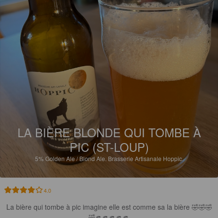
LA BIÈRE BLONDE QUI TOMBE À
PIC (ST-LOUP)
5%
Golden Ale / Blond Ale.
Brasserie Artisanale Hoppic.
4.0
La bière qui tombe à pic imagine elle est comme sa la bière 🤣🤣🤣
🤣🫵🫵🫵🫵🫵