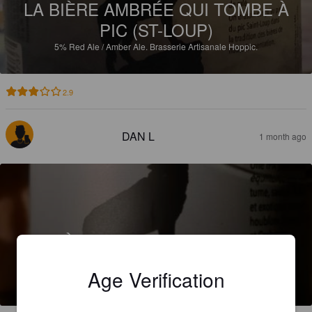
LA BIÈRE AMBRÉE QUI TOMBE À
PIC (ST-LOUP)
5%
Red Ale / Amber Ale.
Brasserie Artisanale Hoppic.
2.9
DAN L
1 month ago
LA BIÈRE TRIPLE HOUBLONS IPA
QUI TOMBE À PIC (ST-LOUP)
Age Verification
5%
India Pale Ale.
Brasserie Artisanale Hoppic.