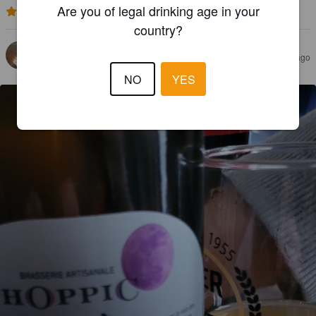
Are you of legal drinking age in your
3.0
country?
JULS03
3 months ago
NO
YES