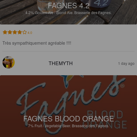
FAGNES 4.2
4.2%
Golden Ale / Blond Ale.
Brasserie des Fagnes.
4.0
Très sympathiquement agréable !!!!
THEMYTH
1 day ago
FAGNES BLOOD ORANGE
7%
Fruit / Vegetable Beer.
Brasserie des Fagnes.