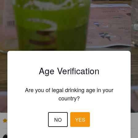
Age Verification
Are you of legal drinking age in your
MYSTERY WAW
country?
10%
Fruit / Vegetable Beer.
Brasserie des Fagnes.
NO
YES
4.3
LENNERT DC