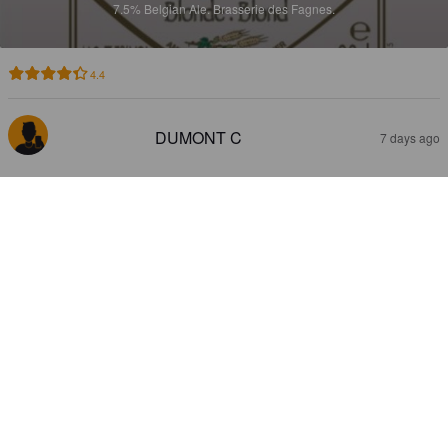
7.5%
Belgian Ale.
Brasserie des Fagnes.
4.4
DUMONT C
7 days ago
FAGNES BLONDE
7.5%
Belgian Ale.
Brasserie des Fagnes.
5.0