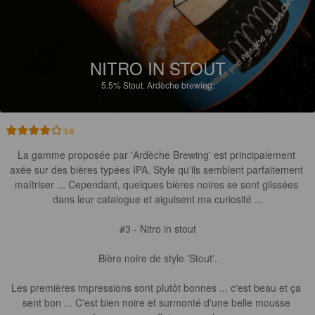
NITRO IN STOUT
5.5%
Stout.
Ardèche brewing.
3.8
La gamme proposée par 'Ardèche Brewing' est principalement 
axée sur des bières typées IPA. Style qu'ils semblent parfaitement 
maîtriser ... Cependant, quelques bières noires se sont glissées 
dans leur catalogue et aiguisent ma curiosité ...

#3 - Nitro in stout

Bière noire de style 'Stout'.

Les premières impressions sont plutôt bonnes ... c'est beau et ça 
sent bon ... C'est bien noire et surmonté d'une belle mousse 