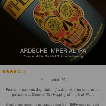
ARDÈCHE IMPERIAL IPA
7%
Imperial IPA / Double IPA.
Ardèche brewing.
3.8
#2 - Impérial IPA

Pour cette seconde dégustation, j'avais envie d'un peu plus de 
puissance ... Direction 'Dry Hopping' et 'Impérial IPA' ...

C'est effectivement plus costaud que leur NEIPA mais ça reste 