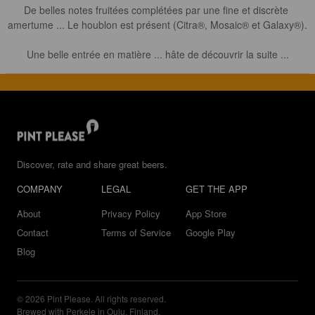
De belles notes fruitées complétées par une fine et discrète 
amertume ... Le houblon est présent (Citra®, Mosaic® et Galaxy®).

Une belle entrée en matière ... hâte de découvrir la suite ...
Discover, rate and share great beers.
COMPANY
LEGAL
GET THE APP
About
Privacy Policy
App Store
Contact
Terms of Service
Google Play
Blog
© 2026 Pint Please. All rights reserved.
Brewed with Perkele in Oulu, Finland.