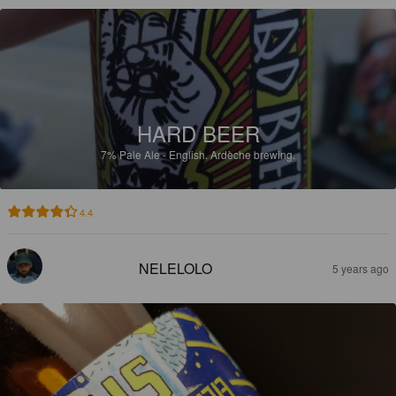
HARD BEER
7%
Pale Ale - English.
Ardèche brewing.
4.4
NELELOLO
5 years ago