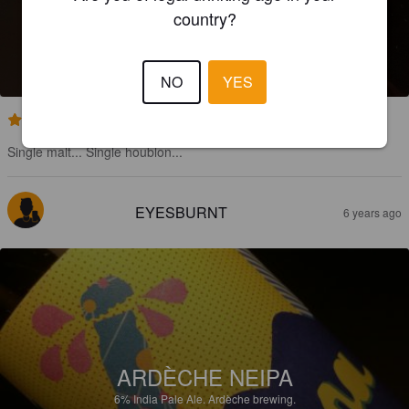
country?
FIRST HOPPY
6%
India Pale Ale.
Ardèche brewing.
NO
YES
3.6
Single malt... Single houblon...
EYESBURNT
6 years ago
ARDÈCHE NEIPA
6%
India Pale Ale.
Ardèche brewing.