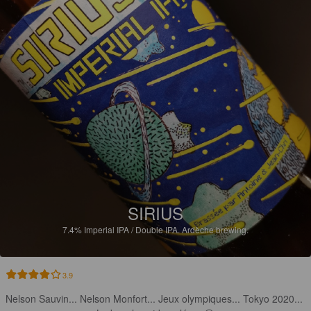
SIRIUS
7.4%
Imperial IPA / Double IPA.
Ardèche brewing.
3.9
Nelson Sauvin... Nelson Monfort... Jeux olympiques... Tokyo 2020... 