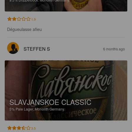
1.9
Dégueulasse afieu
STEFFEN S
6 months ago
SLAVJANSKOE CLASSIC
5%
Pale Lager.
Monolith Germany.
3.5