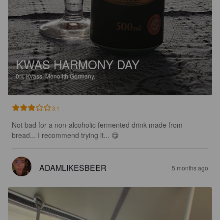
KWAS HARMONY DAY
0%
Kvass.
Monolith Germany.
3.1
Not bad for a non-alcoholic fermented drink made from 
bread... I recommend trying it... 😋
ADAMLIKESBEER
5 months ago