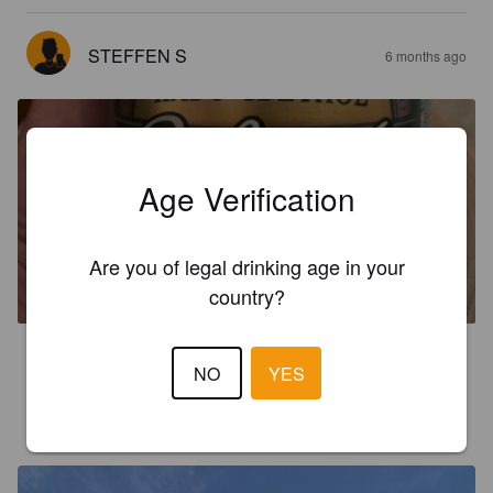
STEFFEN S
6 months ago
Age Verification
SLAVJANSKOE CLASSIC
Are you of legal drinking age in your
5%
Pale Lager.
Monolith Germany.
country?
3.5
NO
YES
IWO PIWO
8 months ago