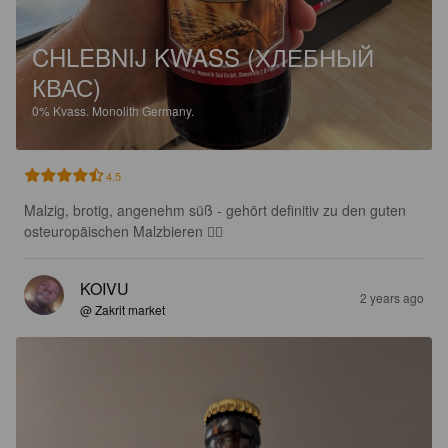
CHLEBNIJ KWASS (ХЛЕБНЫЙ
КВАС)
0%
Kvass.
Monolith Germany.
4.5
Malzig, brotig, angenehm süß - gehört definitiv zu den guten 
osteuropäischen Malzbieren 👍🏼
KOIVU
2 years ago
@ Zakrit market