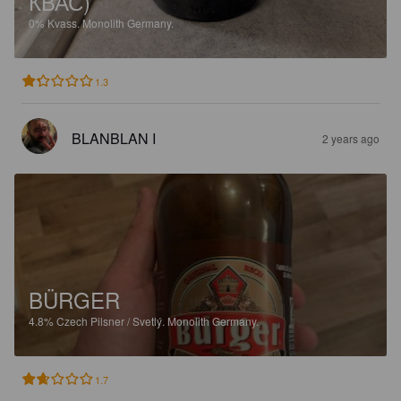
КВАС)
0%
Kvass.
Monolith Germany.
1.3
BLANBLAN I
2 years ago
BÜRGER
4.8%
Czech Pilsner / Svetlý.
Monolith Germany.
1.7