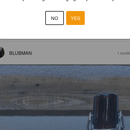
Pilsner.
Kasten Brauerei Leipzig.
NO
YES
3.3
fig, Herb, schöne Farbe 👍
BLUBMAN
1 month