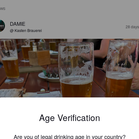
EWS
DAMIE
28 days
@ Kasten Brauerei
Age Verification
ASTEN PILS
Are you of legal drinking age in your country?