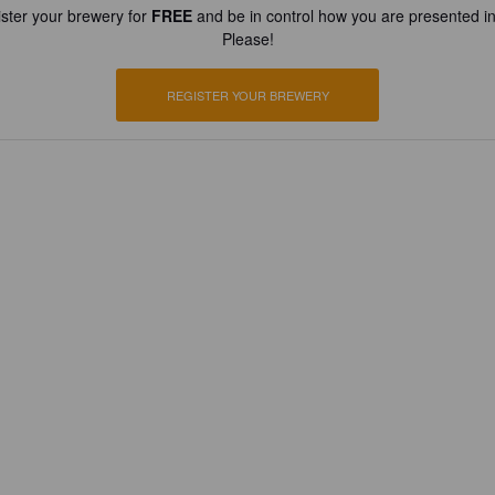
ster your brewery for
FREE
and be in control how you are presented in
Please!
REGISTER YOUR BREWERY