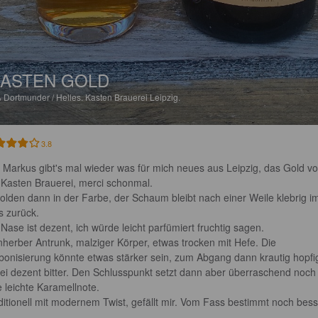
ASTEN GOLD
%
Dortmunder / Helles.
Kasten Brauerei Leipzig.
3.8
 Markus gibt's mal wieder was für mich neues aus Leipzig, das Gold vo
 Kasten Brauerei, merci schonmal. 

golden dann in der Farbe, der Schaum bleibt nach einer Weile klebrig i
s zurück.

 Nase ist dezent, ich würde leicht parfümiert fruchtig sagen.

nherber Antrunk, malziger Körper, etwas trocken mit Hefe. Die 
bonisierung könnte etwas stärker sein, zum Abgang dann krautig hopfig
ei dezent bitter. Den Schlusspunkt setzt dann aber überraschend noch
e leichte Karamellnote.

ditionell mit modernem Twist, gefällt mir. Vom Fass bestimmt noch bess