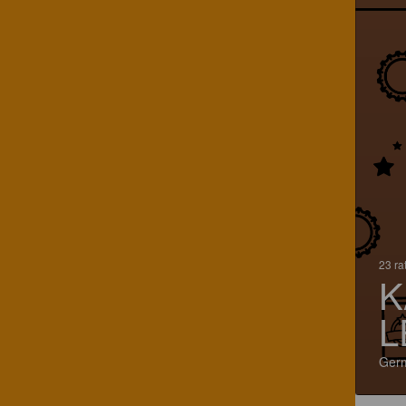
23 ra
K
L
Ger