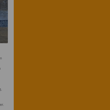
n 
m 
, 
 
er.