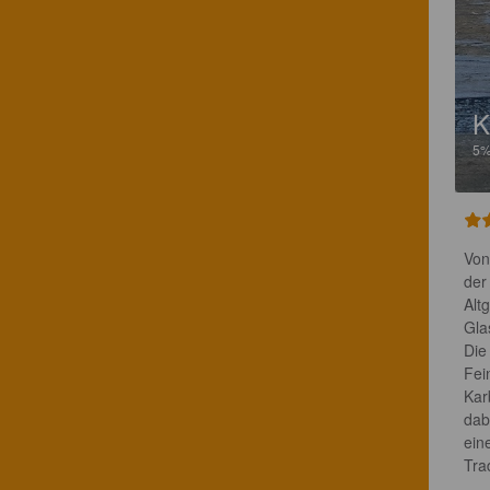
K
5
Von
der
Alt
Gla
Die
Fei
Kar
dab
ein
Tra