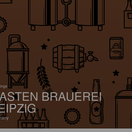
tings
ASTEN BRAUEREI
EIPZIG
many