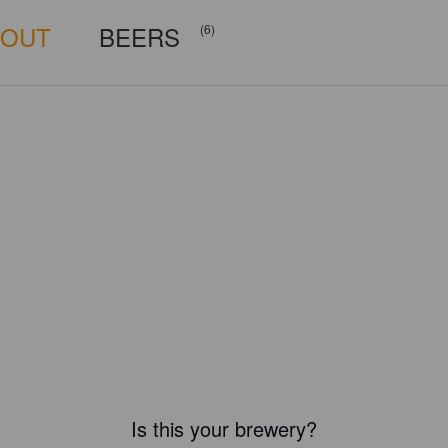
BOUT
BEERS
(6)
Is this your brewery?