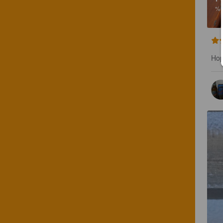
%
Hop