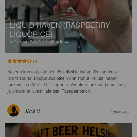
LIQUID HAVEN (RASPBERRY
LIQUORICE)
5.4%
Sour / Wild Ale.
Thrilling Brew.
3.8
Kaverin kanssa pistettiin hösseliksi ja työstettiin vadelma-
lakritsisouria. Lopputulos oikein onnistunut, reilusti hapan 
mukavalla määrällä hiilihappoja. Vadelma tuoksuu ja maistuu, 
jälkimakuna kivasti lakritsia. Tasapainoinen.
JANI M
7 years ago