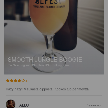
SMOOTH JUNGLE BOOGIE
5%
New England IPA / Hazy IPA.
Thrilling Brew.
4.0
Hazy hazy! Maukasta ölppöstä. Kookos tuo pehmeyttä.
ALLU
6 years ago