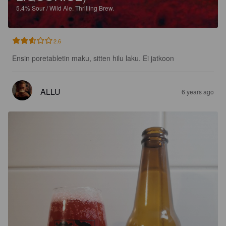
5.4%
Sour / Wild Ale.
Thrilling Brew.
2.6
Ensin poretabletin maku, sitten hilu laku. Ei jatkoon
ALLU
6 years ago