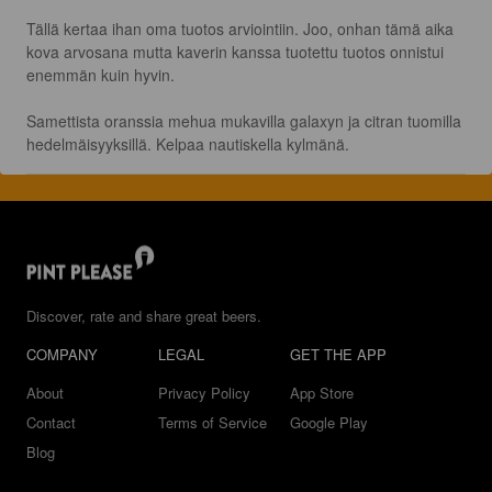
Tällä kertaa ihan oma tuotos arviointiin. Joo, onhan tämä aika 
kova arvosana mutta kaverin kanssa tuotettu tuotos onnistui 
enemmän kuin hyvin.

Samettista oranssia mehua mukavilla galaxyn ja citran tuomilla 
hedelmäisyyksillä. Kelpaa nautiskella kylmänä.
Discover, rate and share great beers.
COMPANY
LEGAL
GET THE APP
About
Privacy Policy
App Store
Contact
Terms of Service
Google Play
Blog