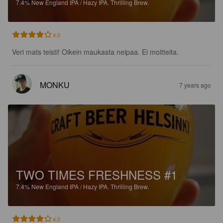
7.4%
New England IPA / Hazy IPA.
Thrilling Brew.
4.0
Veri mats teisti! Oikein maukasta neipaa. Ei moitteita.
MONKU
7 years ago
TWO TIMES FRESHNESS #1
7.4%
New England IPA / Hazy IPA.
Thrilling Brew.
4.0