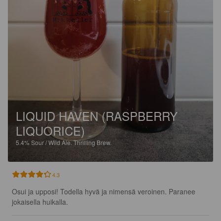
LIQUID HAVEN (RASPBERRY
LIQUORICE)
5.4%
Sour / Wild Ale.
Thrilling Brew.
4.3
Osui ja upposi! Todella hyvä ja nimensä veroinen. Paranee 
jokaisella huikalla.