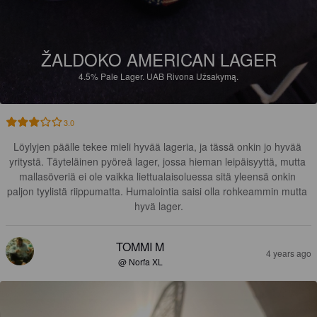
ŽALDOKO AMERICAN LAGER
4.5%
Pale Lager.
UAB Rivona Užsakymą.
3.0
Löylyjen päälle tekee mieli hyvää lageria, ja tässä onkin jo hyvää 
yritystä. Täyteläinen pyöreä lager, jossa hieman leipäisyyttä, mutta 
mallasöveriä ei ole vaikka liettualaisoluessa sitä yleensä onkin 
paljon tyylistä riippumatta. Humalointia saisi olla rohkeammin mutta 
hyvä lager.
TOMMI M
4 years ago
@ Norfa XL