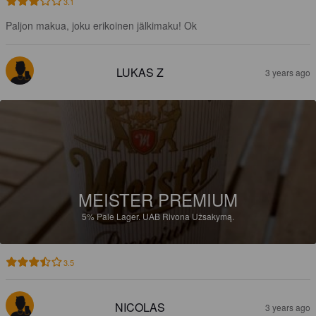
3.1
Paljon makua, joku erikoinen jälkimaku! Ok
LUKAS Z
3 years ago
MEISTER PREMIUM
5%
Pale Lager.
UAB Rivona Užsakymą.
3.5
NICOLAS
3 years ago