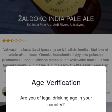
ŽALDOKO INDIA PALE ALE
5%
India Pale Ale.
UAB Rivona Užsakymą.
2.5
Vahvasti mallasta tässä ipassa, ja se lyö vähän imelästi läpi joka ei 
vetele alkuunkaan. Onneksi humalontia löytyy joka pelastaa 
jälkimaussa. Lopputuloksena tämän oluen keskivaihe maistuu aivan 
hapankermalta, kun mallas ja humala lyövät kättä aavistuksen liian 
myöhässä. Silti pullollinen tätä on vielä ihan ok heittää helttaansa 
kunhan aavistuksen voiseen makuun tottuu.
Age Verification
TOMMI M
4 years ago
@ Norfa XL
Are you of legal drinking age in your
country?