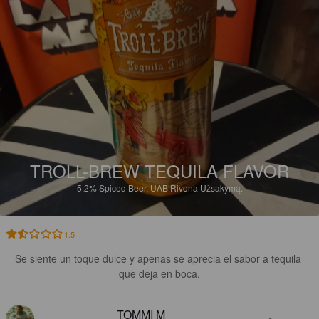
TROLL-BREW TEQUILA FLAVOR
5.2%
Spiced Beer.
UAB Rivona Užsakymą.
1.5
Se siente un toque dulce y apenas se aprecia el sabor a tequila 
que deja en boca.
TOMMI M