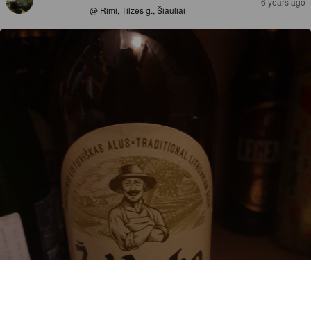
6 years ago
@ Rimi, Tilžės g., Šiauliai