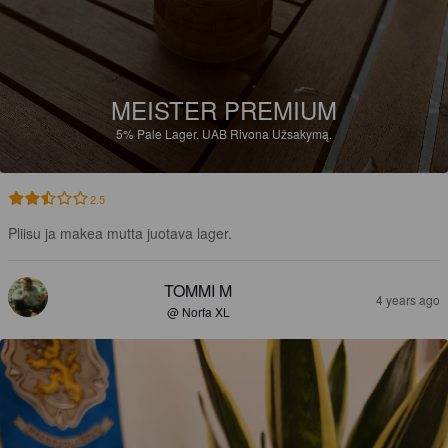
MEISTER PREMIUM
5%
Pale Lager.
UAB Rivona Užsakymą.
2.5
Pliisu ja makea mutta juotava lager.
TOMMI M
4 years ago
@ Norfa XL