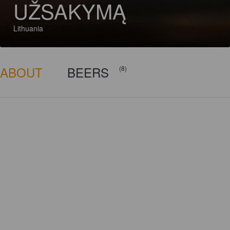
UŽSAKYMĄ
Lithuania
ABOUT
BEERS
(8)