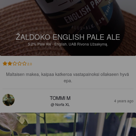
ŽALDOKO ENGLISH PALE ALE
5.2%
Pale Ale - English.
UAB Rivona Užsakymą.
2.0
Maltaisen makea, kaipaa katkeroa vastapainoksi ollakseen hyvä 
epa.
TOMMI M
4 years ago
@ Norfa XL