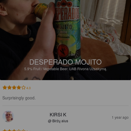
DESPERADO MOJITO
5.9%
Fruit / Vegetable Beer.
UAB Rivona Užsakymą.
4.0
Surprisingly good.
KIRSI K
1 year ago
@ Biržų alus