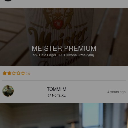
MEISTER PREMIUM
5%
Pale Lager.
UAB Rivona Užsakymą.
2.0
TOMMI M
4 years ago
@ Norfa XL