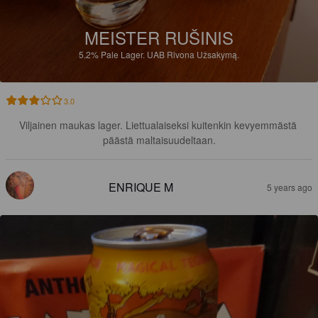
MEISTER RUŠINIS
5.2%
Pale Lager.
UAB Rivona Užsakymą.
3.0
Viljainen maukas lager. Liettualaiseksi kuitenkin kevyemmästä 
päästä maltaisuudeltaan.
ENRIQUE M
5 years ago