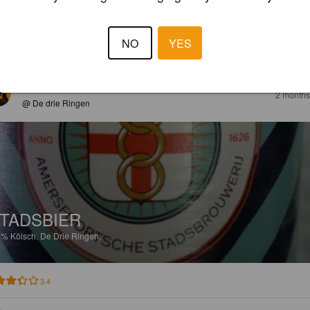
5%
Kölsch.
De Drie Ringen.
NO
YES
2.8
BRAUMEISTER
2 months
@ De drie Ringen
TADSBIER
4%
Kölsch.
De Drie Ringen.
3.4