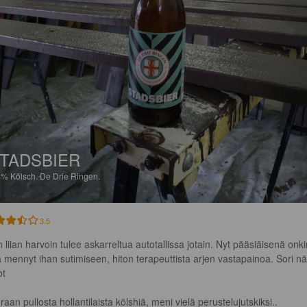
TADSBIER
4%
Kölsch.
De Drie Ringen.
3.5
n liian harvoin tulee askarreltua autotallissa jotain. Nyt pääsiäisenä onki
a mennyt ihan sutimiseen, hiton terapeuttista arjen vastapainoa. Sori nä
t 

aan pullosta hollantilaista kölshiä, meni vielä perustelujutskiksi..
