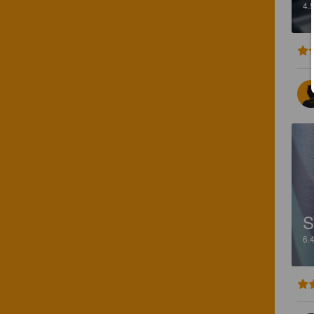
4.
S
6.