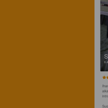
S
6.
Iha
aik
intro
Suor