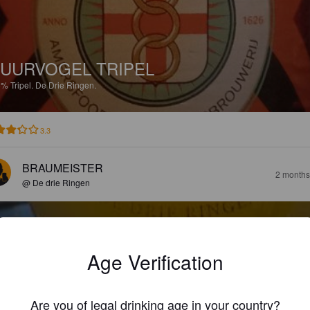
UURVOGEL TRIPEL
5%
Tripel.
De Drie Ringen.
3.3
BRAUMEISTER
2 months
@ De drie Ringen
Age Verification
CORDEUX
Are you of legal drinking age in your country?