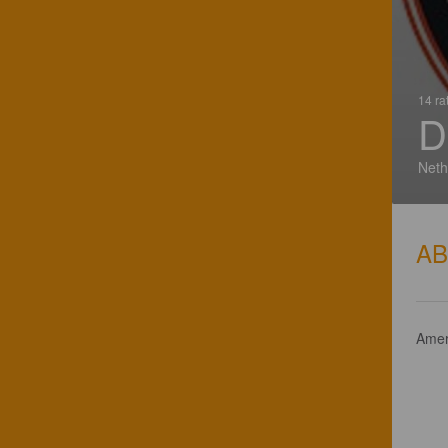
14 ra
D
Neth
A
Amer