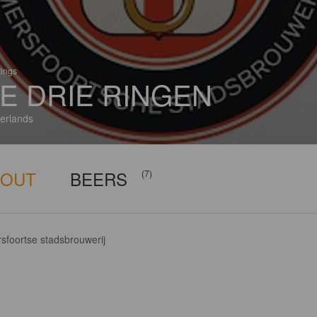
tings
E DRIE RINGEN
erlands
BOUT
BEERS
(7)
sfoortse stadsbrouwerij