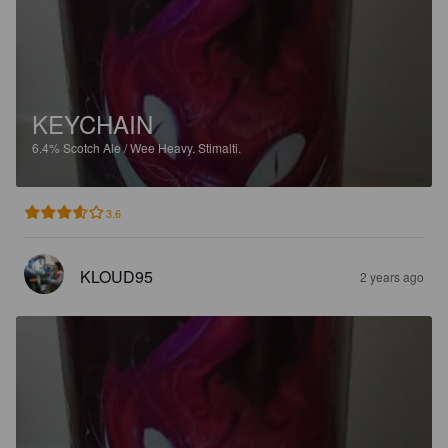
KEYCHAIN
6.4%
Scotch Ale / Wee Heavy.
Stimalti.
3.6
KLOUD95
2 years ago