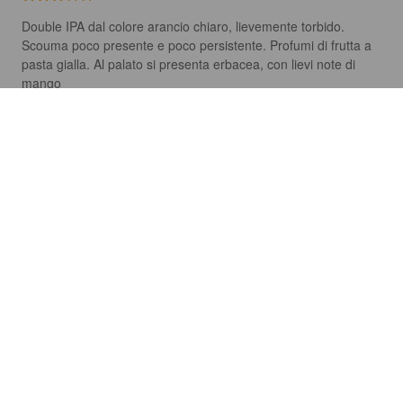
Double IPA dal colore arancio chiaro, lievemente torbido. 
Scouma poco presente e poco persistente. Profumi di frutta a 
pasta gialla. Al palato si presenta erbacea, con lievi note di 
mango
VINCEMANFRE
3 years ago
STA SCOCCIATA
6.4%
Scotch Ale / Wee Heavy.
Stimalti.
3.9