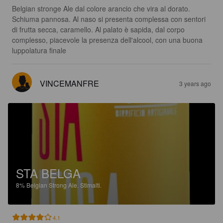
Belgian stronge Ale dal colore arancio che vira al dorato. 
Schiuma pannosa. Al naso si presenta complessa con sentori 
di frutta secca, caramello. Al palato è sapida, dal corpo 
complesso, piacevole la presenza dell'alcool, con una buona 
luppolatura finale
VINCEMANFRE
3 years ago
STA BELGA
8%
Belgian Strong Ale.
Stimalti.
4.1