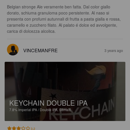
Belgian stronge Ale veramente ben fatta. Dal color giallo 
dorato, schiuma granuloma poco persistente. Al naso si 
presenta con profumi autunnali di frutta a pasta gialla e rossa, 
caramello e zucchero filato. Al palato é dolce ed avvolgente, 
carica di dolcezza alcolica.
VINCEMANFRE
3 years ago
KEYCHAIN DOUBLE IPA
7.8%
Imperial IPA / Double IPA.
Stimalti.
3.2