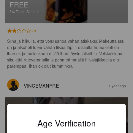
FREE
8%
Tripel.
Stimalti.
2.3
Siinä ja hilkulla, että voisi sanoa vähän ätläkäksi. Makeutta siis 
on ja alkoholi tulee vähän liikaa läpi. Toisaalta humalointi on 
ihan ok ja mallaskaan ei jää ihan täysin jalkoihin. Veikkaisinpa 
siis, että rotevammalla ja pehmeämmällä hiivalajikkeella olisi 
parempaa. Ihan ok olut kumminkin.
VINCEMANFRE
1 year ago
Age Verification