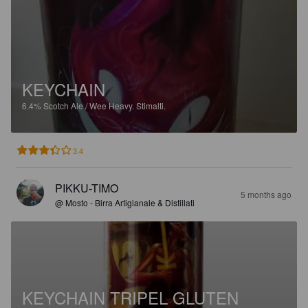
KEYCHAIN
6.4%
Scotch Ale / Wee Heavy.
Stimalti.
3.4
PIKKU-TIMO
5 months ago
@ Mosto - Birra Artigianale & Distillati
KEYCHAIN TRIPEL GLUTEN