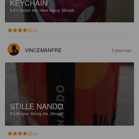
KEYCHAIN
6.4%
Scotch Ale / Wee Heavy.
Stimalti.
4.0
VINCEMANFRE
3 years ago
STILLE NANDO
8%
Belgian Strong Ale.
Stimalti.
3.9