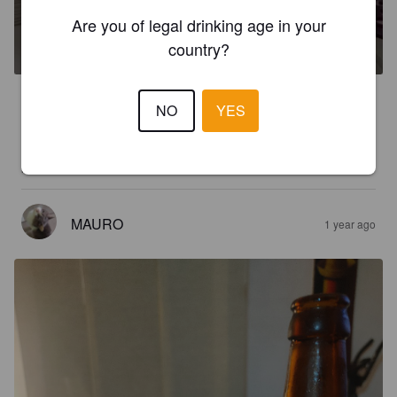
KEYCHAIN PILS
Are you of legal drinking age in your
5.1%
Pilsner.
Stimalti.
country?
3.5
NO
YES
Birra poco coerente con lo stile, ma veramente buona. Colore 
limpido giallo oro, sentori erbacei e floreali. Al palato 
predomina l'amaro, con finale pastoso
MAURO
1 year ago