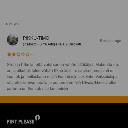
REVIEWS
PIKKU-TIMO
5 months ago
@ Mosto - Birra Artigianale & Distillati
2.3
Siinä ja hilkulla, että voisi sanoa vähän ätläkäksi. Makeutta siis 
on ja alkoholi tulee vähän liikaa läpi. Toisaalta humalointi on 
ihan ok ja mallaskaan ei jää ihan täysin jalkoihin. Veikkaisinpa 
siis, että rotevammalla ja pehmeämmällä hiivalajikkeella olisi 
parempaa. Ihan ok olut kumminkin.