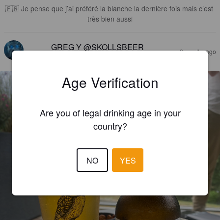
🇫🇷 Je pense que j’ai préféré la blanche la dernière fois mais c’est 
très bien aussi
GREG Y @SKOLLSBEER
2 months ago
@ Eau Thermale Avène l'Hôtel
Age Verification
Are you of legal drinking age in your
country?
NO
YES