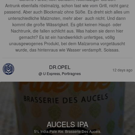
Antrunk ebenfalls röstmalzig, schon fast wie vom Grill, nicht ganz 
passend. Aber auch Blockmalz ohne Süße. Es dreht sich alles um 
unterschiedliche Malznoten, mehr aber  auch nicht. Und dann 
kommt die große Wässrigkeit. Es gibt keinen Haupt- oder 
Nachtrunk, die fallen schlicht aus. Was haben sie denn hier 
gemacht? Es ist ein handwerklich unfertiges, völlig 
unausgewogenes Produkt, bei dem Malzaroma vorgetäuscht 
wurde, das hintenraus wie Wasser verdampft. Soissas.
DR.OPEL
12 days ago
@ U Express, Portiragnes
AUCELS IPA
5%
India Pale Ale.
Brasserie Des Aucels.