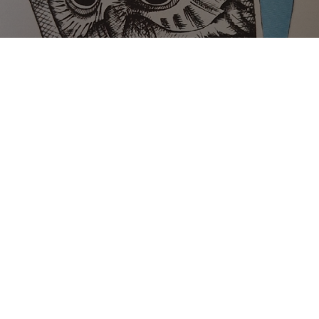
AUCELS BLANCHE
4.9%
Witbier.
Brasserie Des Aucels.
3.0
C est frais,légèrement citronnée..
CYRIGOLO L
1 year ago