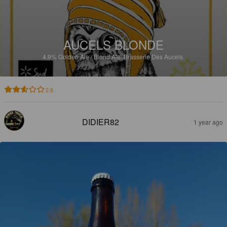
AUCELS BLONDE
4.9%
Golden Ale / Blond Ale.
Brasserie Des Aucels.
2.6
DIDIER82
1 year ago