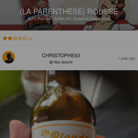
(LA PARENTHÈSE) ROUSSE
5.2%
Red Ale / Amber Ale.
Brasserie Des Aucels.
2.3
CHRISTOPHE63
1 year ago
@ Noz Issoire