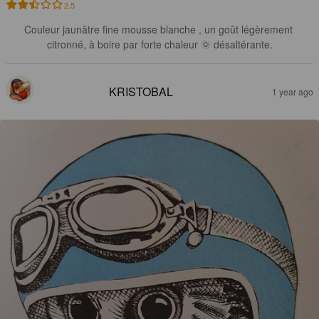
2.5
Couleur jaunâtre fine mousse blanche , un goût légèrement 
citronné, à boire par forte chaleur 🌞 désaltérante.
KRISTOBAL
1 year ago