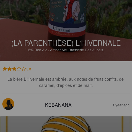
(LA PARENTHÈSE) L'HIVERNALE
6%
Red Ale / Amber Ale.
Brasserie Des Aucels.
3.0
La bière L’Hivernale est ambrée, aux notes de fruits confits, de 
caramel, d’épices et de malt.
KEBANANA
1 year ago