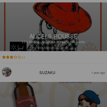
AUCELS ROUSSE
5.2%
Red Ale / Amber Ale.
Brasserie Des Aucels.
3.0
SUZAKU
1 year ago