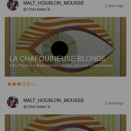
MALT_HOUBLON_MOUSSE
2 years ago
@ Chez fusée 🚀
LA CHAFOUINEUSE BLONDE
4.8%
Pilsner.
La Brasserie Des Jérôme - J & J (La Chafouineuse).
3.2
MALT_HOUBLON_MOUSSE
2 years ago
@ Chez fusée 🚀