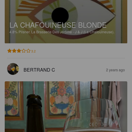
LA CHAFOUINEUSE BLONDE
4.8%
Pilsner.
La Brasserie Des Jérôme - J & J (La Chafouineuse).
3.2
BERTRAND C
2 years ago