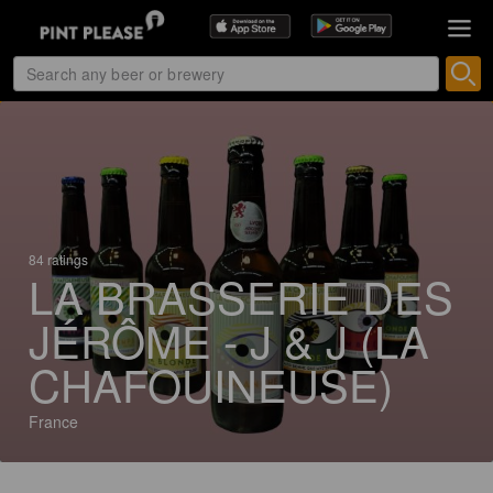
84 ratings
LA BRASSERIE DES
JÉRÔME - J & J (LA
CHAFOUINEUSE)
France