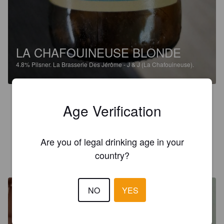
LA CHAFOUINEUSE BLONDE
4.8%
Pilsner.
La Brasserie Des Jérôme - J & J (La Chafouineuse).
3.0
Age Verification
Dommage elle fermente encore un moment après l'ouverture 
de la bouteille
Are you of legal drinking age in your
country?
LUNAIRIA
6 months ago
NO
YES