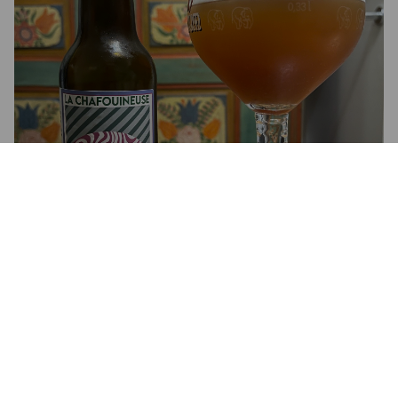
LA CHAFOUINEUSE TRIPLE
8.5%
Tripel.
La Brasserie Des Jérôme - J & J (La Chafouineuse).
2.8
Ni bonne ni mauvaise… pas vraiment de surprise sur ce coup-