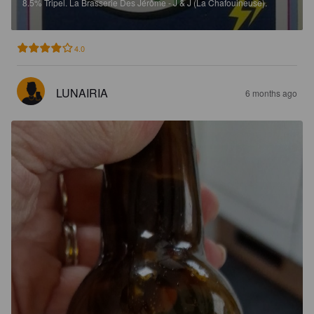
8.5%
Tripel.
La Brasserie Des Jérôme - J & J (La Chafouineuse).
4.0
LUNAIRIA
6 months ago