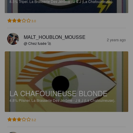
8.5%
Tripel.
La Brasserie Des Jérôme - J & J (La Chafouineuse).
3.0
MALT_HOUBLON_MOUSSE
2 years ago
@ Chez fusée 🚀
LA CHAFOUINEUSE BLONDE
4.8%
Pilsner.
La Brasserie Des Jérôme - J & J (La Chafouineuse).
3.2