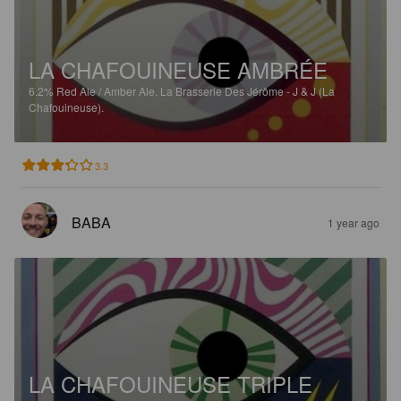
LA CHAFOUINEUSE AMBRÉE
6.2%
Red Ale / Amber Ale.
La Brasserie Des Jérôme - J & J (La
Chafouineuse).
3.3
BABA
1 year ago
LA CHAFOUINEUSE TRIPLE