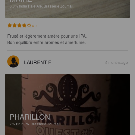
6.8%
India Pale Ale.
Brasserie Zoumaï.
4.0
Fruité et légèrement amère pour une IPA. 

Bon équilibre entre arômes et amertume.
LAURENT F
5 months ago
PHARILLON
7%
Brut IPA.
Brasserie Zoumaï.