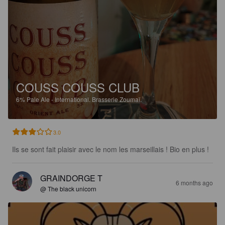
COUSS COUSS CLUB
6%
Pale Ale - International.
Brasserie Zoumaï.
3.0
Ils se sont fait plaisir avec le nom les marseillais ! Bio en plus !
GRAINDORGE T
6 months ago
@ The black unicorn