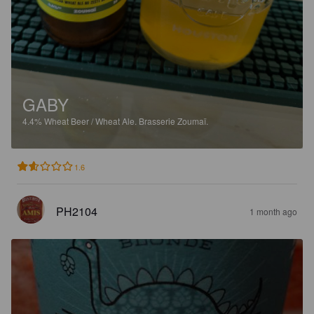
GABY
4.4%
Wheat Beer / Wheat Ale.
Brasserie Zoumaï.
1.6
PH2104
1 month ago