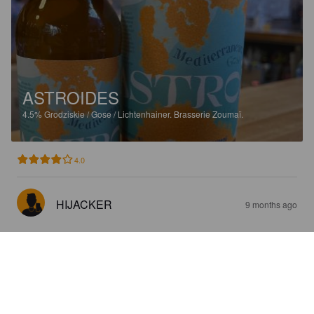
ASTROIDES
4.5%
Grodziskie / Gose / Lichtenhainer.
Brasserie Zoumaï.
4.0
HIJACKER
9 months ago