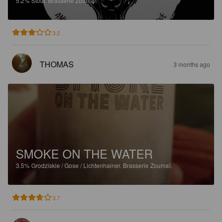
5.2%
Stout.
Brasserie Zoumaï.
3.2
THOMAS
3 months ago
SMOKE ON THE WATER
3.5%
Grodziskie / Gose / Lichtenhainer.
Brasserie Zoumaï.
3.7