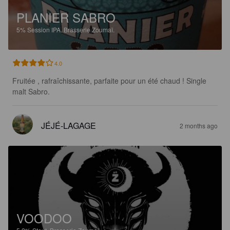
PLANIER SABRO
5%
Session IPA.
Brasserie Zoumaï.
4.0
Fruitée , rafraîchissante, parfaite pour un été chaud ! Single 
malt Sabro.
JÉJÉ-LAGAGE
2 months ago
VOODOO