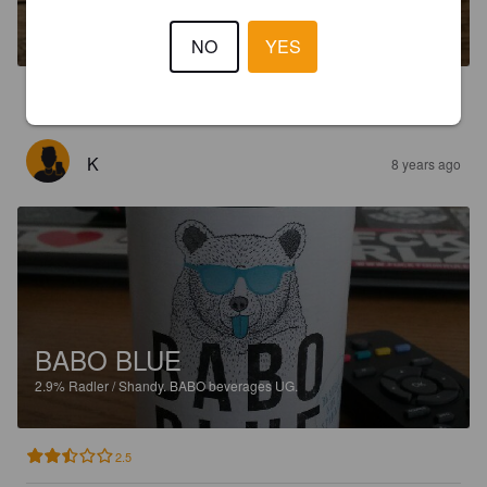
3%
Radler / Shandy.
BABO beverages UG.
NO
YES
2.5
K
8 years ago
BABO BLUE
2.9%
Radler / Shandy.
BABO beverages UG.
2.5