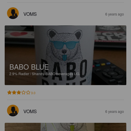
VOMS
6 years ago
BABO BLUE
2.9%
Radler / Shandy.
BABO beverages UG.
3.0
VOMS
6 years ago