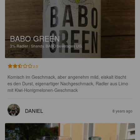
BABO GREEN
3%
Radler / Shandy.
BABO beverages UG.
2.5
Komisch im Geschmack, aber angenehm mild, eiskalt löscht 
es den Durst, eigenartiger Nachgeschmack, Radler aus Limo 
mit Kiwi-Honigmelonen-Geschmack
DANIEL
8 years ago