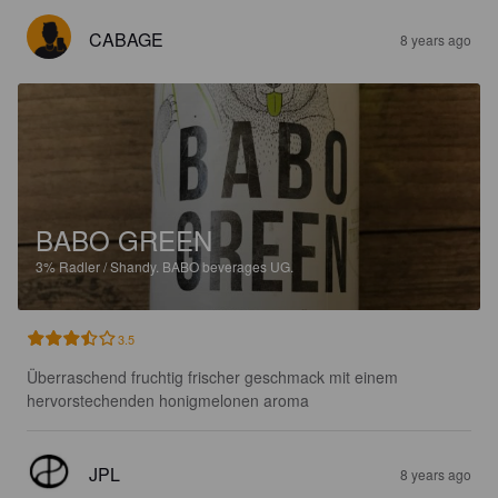
CABAGE
8 years ago
BABO GREEN
3%
Radler / Shandy.
BABO beverages UG.
3.5
Überraschend fruchtig frischer geschmack mit einem 
hervorstechenden honigmelonen aroma
JPL
8 years ago