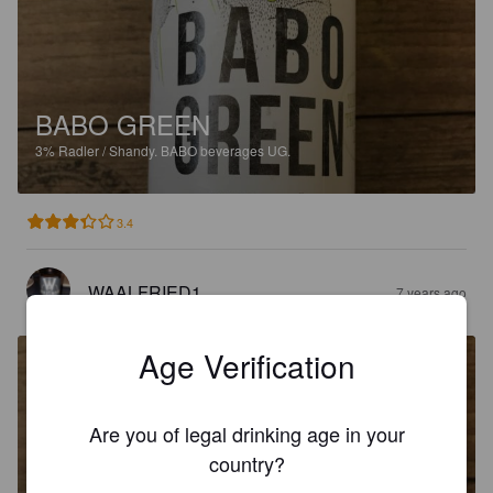
BABO GREEN
3%
Radler / Shandy.
BABO beverages UG.
3.4
WAALFRIED1
7 years ago
Age Verification
Are you of legal drinking age in your
country?
BABO GREEN