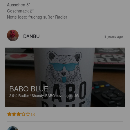
Aussehen 5*

Geschmack 2*

Nette Idee; fruchtig süßer Radler
DANBU
8 years ago
BABO BLUE
2.9%
Radler / Shandy.
BABO beverages UG.
3.0