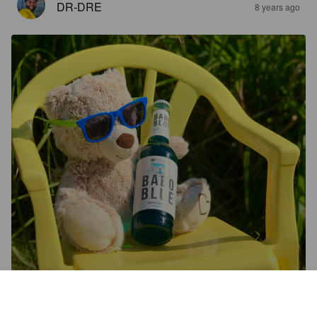
DR-DRE
8 years ago
BABO BLUE
2.9%
Radler / Shandy.
BABO beverages UG.