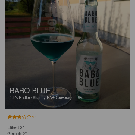
BABO BLUE
2.9%
Radler / Shandy.
BABO beverages UG.
3.0
Etikett 2*

Geruch 2*
