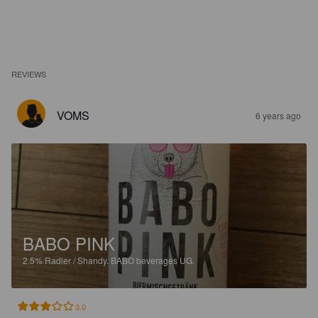
REVIEWS
VOMS
6 years ago
BABO PINK
2.5%
Radler / Shandy.
BABO beverages UG.
3.0