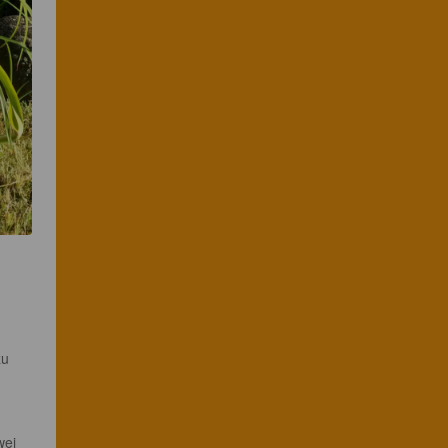
zu 
wei 