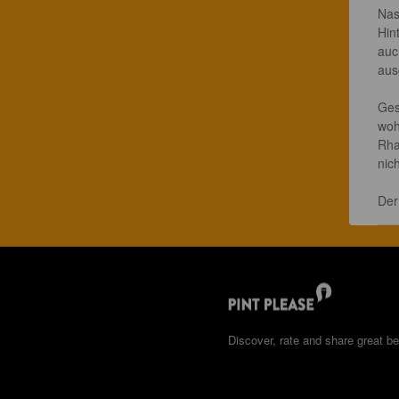
Nas
Hin
auc
aus
Ges
woh
Rha
nic
Der
Discover, rate and share great be