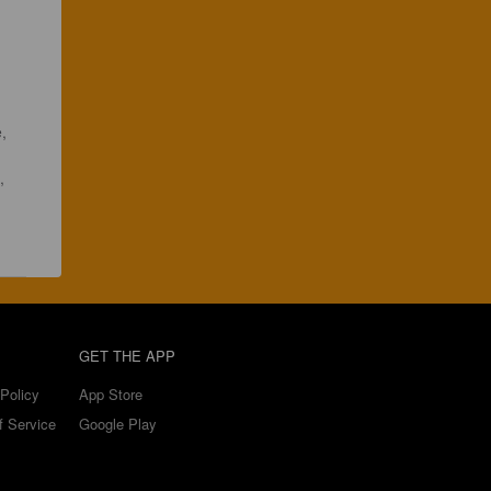
, 
, 
GET THE APP
Policy
App Store
f Service
Google Play