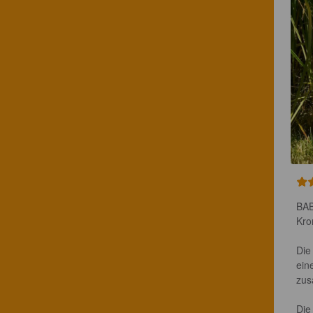
BAB
Kro
Die
ein
zus
Die