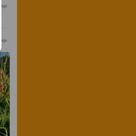
s ago
s ago