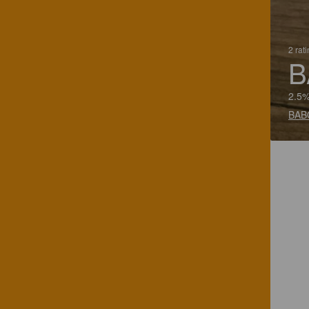
2 rat
B
2.5%
BAB