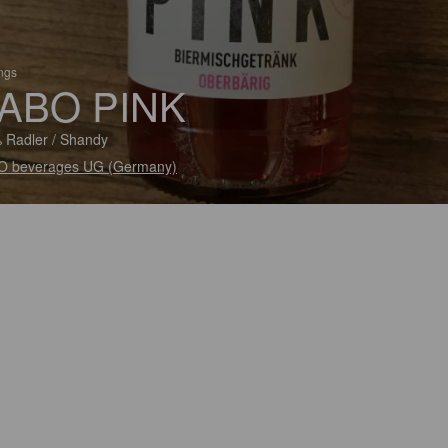
ings
ABO PINK
 Radler / Shandy
O beverages UG (Germany)