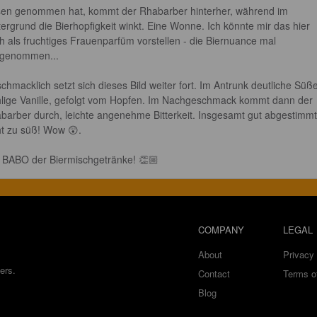
en genommen hat, kommt der Rhabarber hinterher, während im 
tergrund die Bierhopfigkeit winkt. Eine Wonne. Ich könnte mir das hier 
h als fruchtiges Frauenparfüm vorstellen - die Biernuance mal 
genommen...

chmacklich setzt sich dieses Bild weiter fort. Im Antrunk deutliche Süße
lige Vanille, gefolgt vom Hopfen. Im Nachgeschmack kommt dann der 
barber durch, leichte angenehme Bitterkeit. Insgesamt gut abgestimmt
ht zu süß! Wow 😲.

 BABO der Biermischgetränke! 👏🏼
COMPANY
LEGAL
About
Privacy 
ers.
Contact
Terms o
Blog