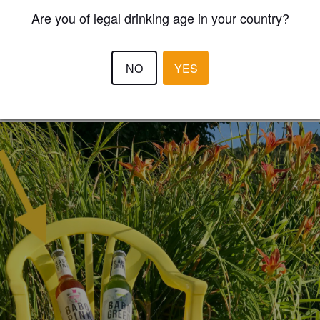
VOMS
6 year
Are you of legal drinking age in your country?
3.0
NO
YES
DR-DRE
8 year