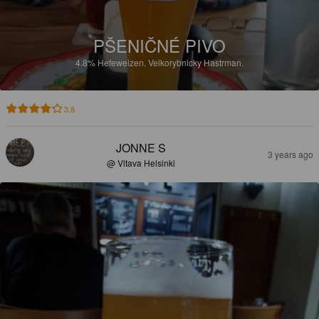
PŠENIČNÉ PIVO
4.8%
Hefeweizen.
Velkorybnicky Hastrman.
3.8
JONNE S
3 years ago
@ Vltava Helsinki