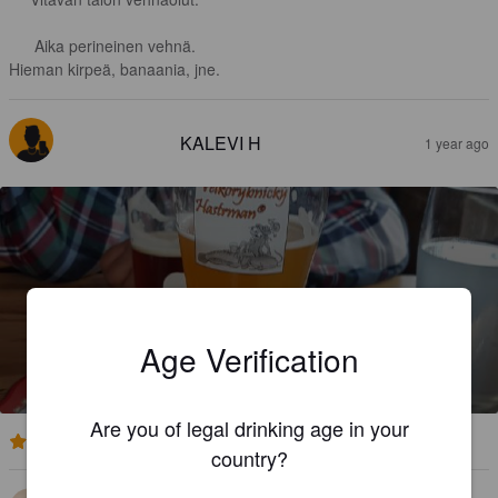
Aika perineinen vehnä.

Hieman kirpeä, banaania, jne.
KALEVI H
1 year ago
PŠENIČNÉ PIVO
Age Verification
4.8%
Hefeweizen.
Velkorybnicky Hastrman.
Are you of legal drinking age in your
3.4
country?