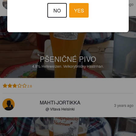
RASDIVONDEE
2 years ago
NO
YES
PŠENIČNÉ PIVO
4.8%
Hefeweizen.
Velkorybnicky Hastrman.
2.8
MAHTI-JORTIKKA
3 years ago
@ Vltava Helsinki