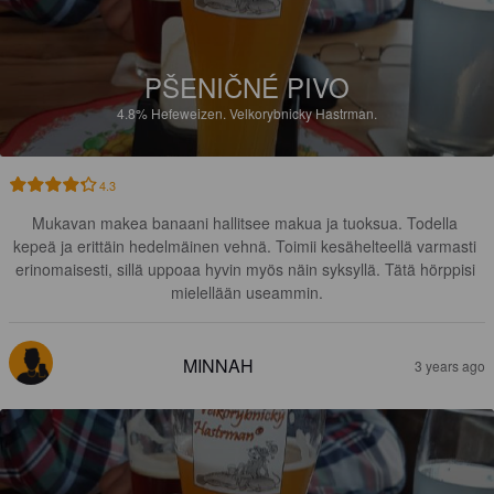
PŠENIČNÉ PIVO
4.8%
Hefeweizen.
Velkorybnicky Hastrman.
4.3
Mukavan makea banaani hallitsee makua ja tuoksua. Todella 
kepeä ja erittäin hedelmäinen vehnä. Toimii kesähelteellä varmasti 
erinomaisesti, sillä uppoaa hyvin myös näin syksyllä. Tätä hörppisi 
mielellään useammin.
MINNAH
3 years ago