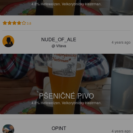
4.8%
Hefeweizen.
Velkorybnicky Hastrman.
3.8
NUDE_OF_ALE
4 years ago
@ Vltava
PŠENIČNÉ PIVO
4.8%
Hefeweizen.
Velkorybnicky Hastrman.
OPINT
4 years ago