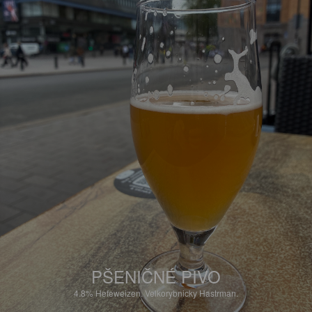
PŠENIČNÉ PIVO
4.8%
Hefeweizen.
Velkorybnicky Hastrman.