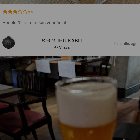
3.3
Hedelmäinen maukas vehnäolut.
SIR GURU KABU
9 months ago
@ Vltava