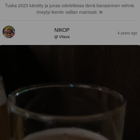
Tuska 2023 kärsitty ja junaa odotellessa tämä banaaninen vehnis 
imeytyi ikeniin valllan mainiosti. 🤟
NIKOP
4 years ago
@ Vltava