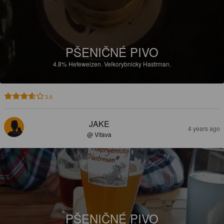
PŠENIČNÉ PIVO
4.8%
Hefeweizen.
Velkorybnicky Hastrman.
3.6
JAKE
4 years ago
@ Vltava
PŠENIČNÉ PIVO