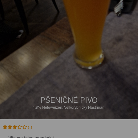
PŠENIČNÉ PIVO
4.8%
Hefeweizen.
Velkorybnicky Hastrman.
3.3
Vltavan talon vehnäolut.
