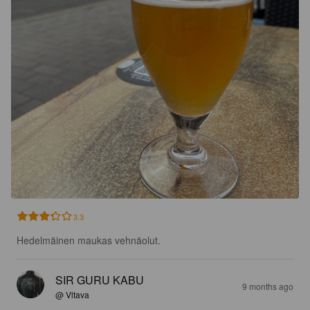
3.3
Hedelmäinen maukas vehnäolut.
SIR GURU KABU
9 months ago
@ Vltava