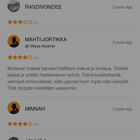
RASDIVONDEE
2 years ago
2.8
MAHTI-JORTIKKA
3 years ago
@ Vltava Helsinki
4.3
Mukavan makea banaani hallitsee makua ja tuoksua. Todella 
kepeä ja erittäin hedelmäinen vehnä. Toimii kesähelteellä 
varmasti erinomaisesti, sillä uppoaa hyvin myös näin syksyllä. 
Tätä hörppisi mielellään useammin.
MINNAH
3 years ago
3.8