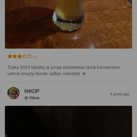
3.3
Tuska 2023 kärsitty ja junaa odotellessa tämä banaaninen 
vehnis imeytyi ikeniin valllan mainiosti. 🤟
NIKOP
4 years ago
@ Vltava