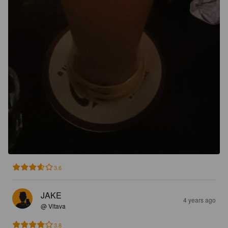
3.6
JAKE
4 years ago
@ Vltava
3.8