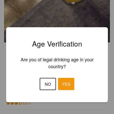
Age Verification
3.3
Vltavan talon vehnäolut.

Are you of legal drinking age in your
country?
Aika perineinen vehnä.

Hieman kirpeä, banaania, jne.
NO
YES
KALEVI H
1 year ago
3.4