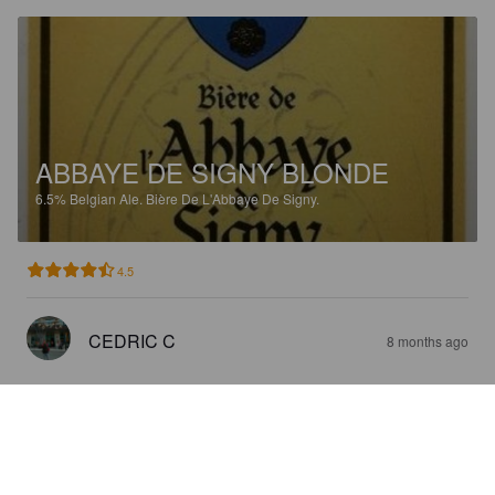
ABBAYE DE SIGNY BLONDE
6.5%
Belgian Ale.
Bière De L'Abbaye De Signy.
4.5
CEDRIC C
8 months ago