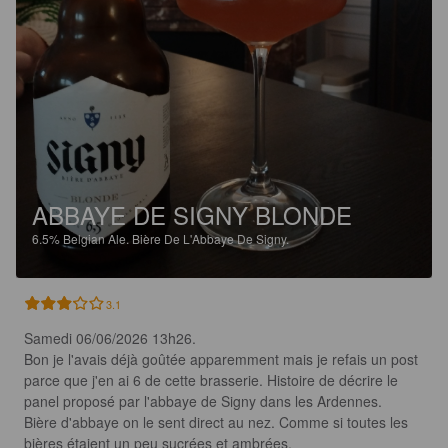
ABBAYE DE SIGNY BLONDE
6.5%
Belgian Ale.
Bière De L'Abbaye De Signy.
3.1
Samedi 06/06/2026 13h26.

Bon je l'avais déjà goûtée apparemment mais je refais un post 
parce que j'en ai 6 de cette brasserie. Histoire de décrire le 
panel proposé par l'abbaye de Signy dans les Ardennes.

Bière d'abbaye on le sent direct au nez. Comme si toutes les 
bières étaient un peu sucrées et ambrées.
