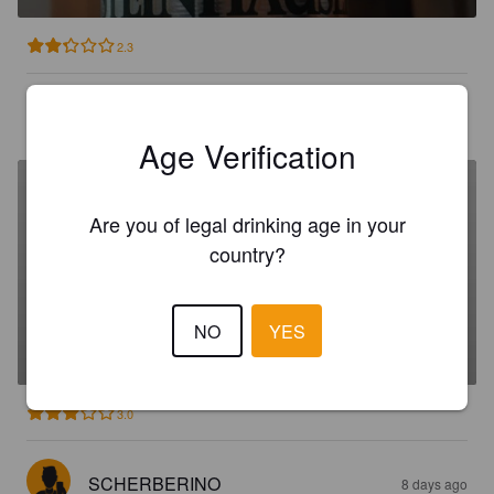
2.3
BARR
8 days ago
Age Verification
Are you of legal drinking age in your
country?
RADEBERGER PILSNER
NO
YES
4.8%
Pilsner.
Radeberger Gruppe.
3.0
SCHERBERINO
8 days ago