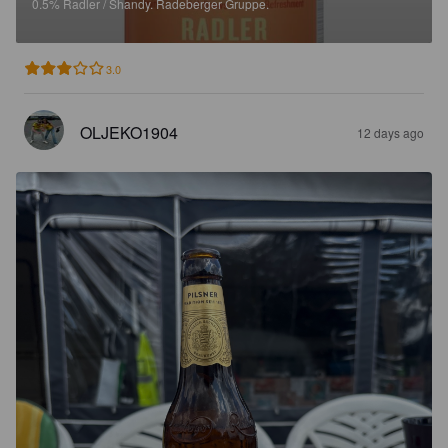
0.5%
Radler / Shandy.
Radeberger Gruppe.
3.0
OLJEKO1904
12 days ago