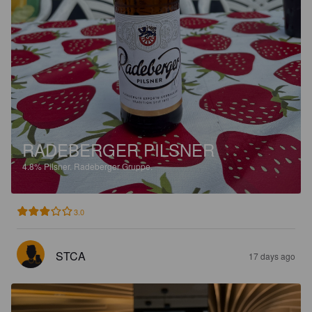
RADEBERGER PILSNER
4.8%
Pilsner.
Radeberger Gruppe.
3.0
STCA
17 days ago