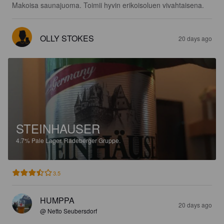
Makoisa saunajuoma. Toimii hyvin erikoisoluen vivahtaisena.
OLLY STOKES
20 days ago
STEINHAUSER
4.7%
Pale Lager.
Radeberger Gruppe.
3.5
HUMPPA
20 days ago
@ Netto Seubersdorf