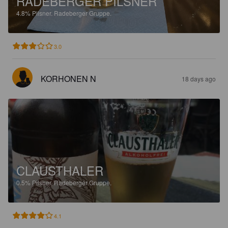
RADEBERGER PILSNER
4.8%
Pilsner.
Radeberger Gruppe.
3.0
KORHONEN N
18 days ago
CLAUSTHALER
0.5%
Pilsner.
Radeberger Gruppe.
4.1