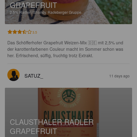
GRAPEFRUIT
2.5%
Radler / Shandy.
Radeberger Gruppe.
3.5
Das Schöfferhofer Grapefruit Weizen-Mix 🇩🇪 mit 2,5% und 
der karottenfarbenen Couleur macht im Sommer schon was 
her. Erfrischend, süffig, fruchtig trotz Extrakt.
SATUZ_
11 days ago
CLAUSTHALER RADLER
GRAPEFRUIT