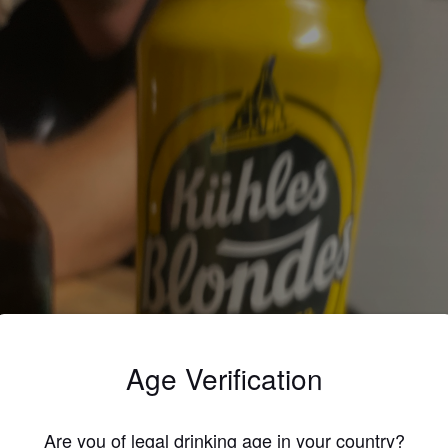
Age Verification
Are you of legal drinking age in your country?