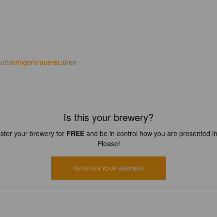
ottakringerbrauerei.at/en
Is this your brewery?
ster your brewery for
FREE
and be in control how you are presented in
Please!
REGISTER YOUR BREWERY