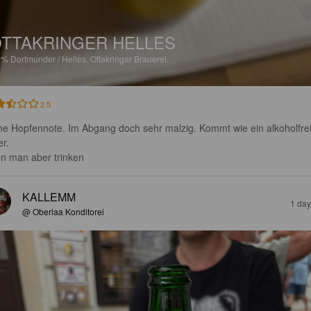
TTAKRINGER HELLES
2%
Dortmunder / Helles.
Ottakringer Brauerei.
2.5
ne Hopfennote. Im Abgang doch sehr malzig. Kommt wie ein alkoholfre
r. 

n man aber trinken
KALLEMM
1 day
@ Oberlaa Konditorei