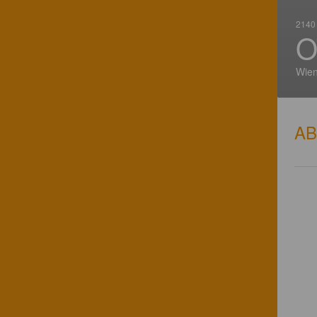
2140 
O
Wien
A