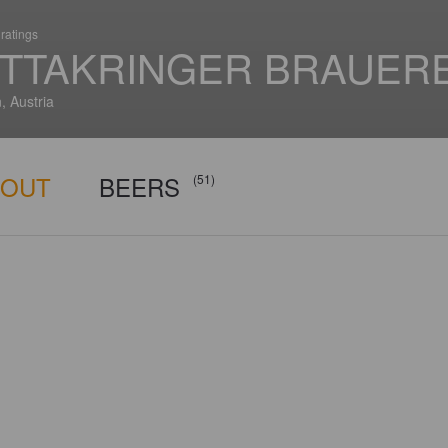
ratings
TTAKRINGER BRAUERE
, Austria
BOUT
BEERS
(51)