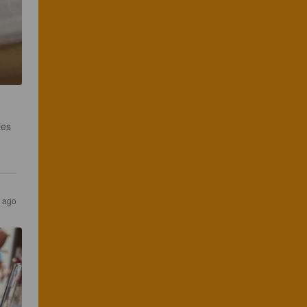
ies 
 ago