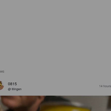
EWS
0815
14 hours
@ Illingen