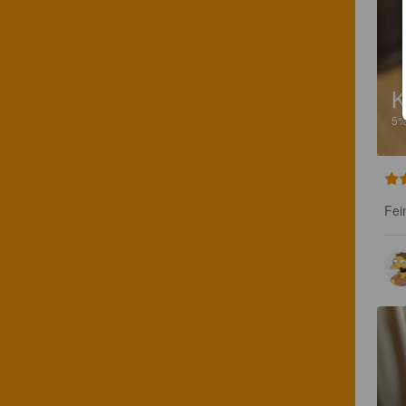
K
5
Fei