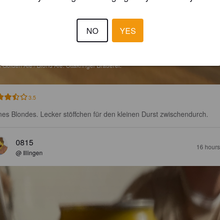
NO
YES
ÜHLES BLONDES
%
Golden Ale / Blond Ale.
Ottakringer Brauerei.
3.5
nes Blondes. Lecker stöffchen für den kleinen Durst zwischendurch.
0815
16 hours
@ Illingen