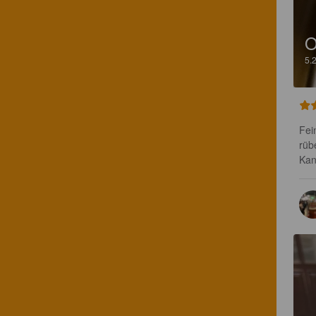
O
5.
Fei
rübe
Kan