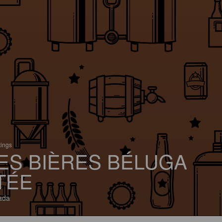
tings
ES BIÈRES BÉLUGA
TÉE
ada