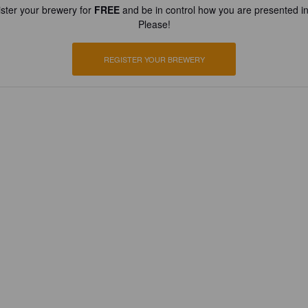
ster your brewery for
FREE
and be in control how you are presented in
Please!
REGISTER YOUR BREWERY