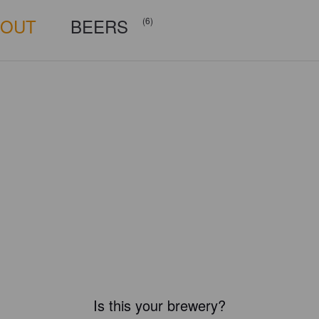
BOUT
BEERS
(6)
Is this your brewery?