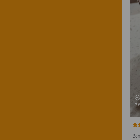
S
7.
Bon