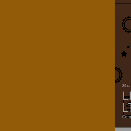
25 ra
L
L
Can