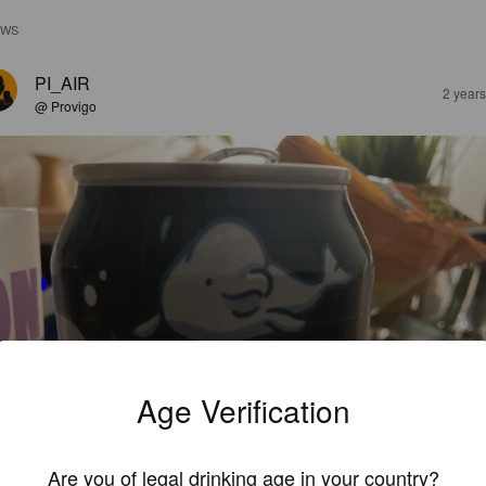
EWS
PI_AIR
2 year
@ Provigo
Age Verification
Are you of legal drinking age in your country?