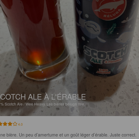
COTCH ALE À L'ÉRABLE
8%
Scotch Ale / Wee Heavy.
Les bières béluga ltée.
4.0
ne bière. Un peu d’amertume et un goût léger d’érable. Juste correct.