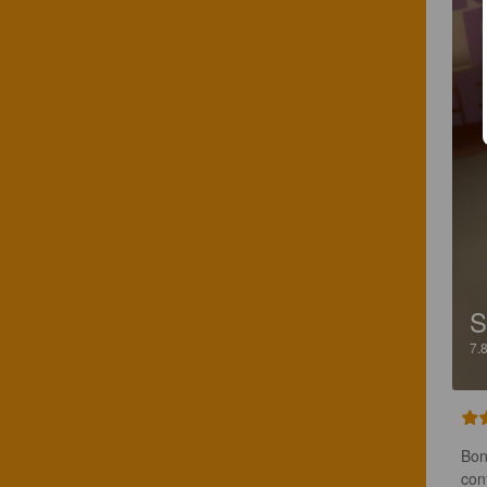
S
7.
Bon
con