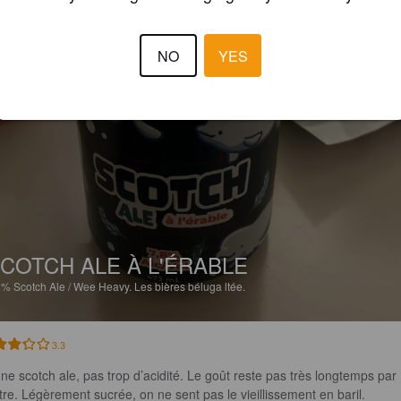
NO
YES
COTCH ALE À L'ÉRABLE
8%
Scotch Ale / Wee Heavy.
Les bières béluga ltée.
3.3
ne scotch ale, pas trop d’acidité. Le goût reste pas très longtemps par 
tre. Légèrement sucrée, on ne sent pas le vieillissement en baril.
