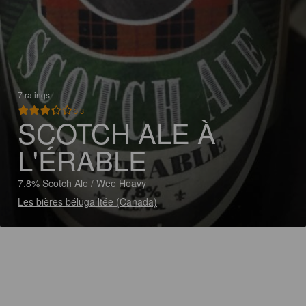
7 ratings
3.3
SCOTCH ALE À
L'ÉRABLE
7.8% Scotch Ale / Wee Heavy
Les bières béluga ltée (Canada)