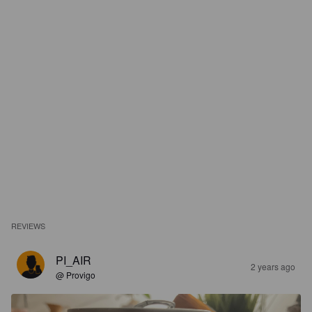
REVIEWS
PI_AIR
2 years ago
@ Provigo