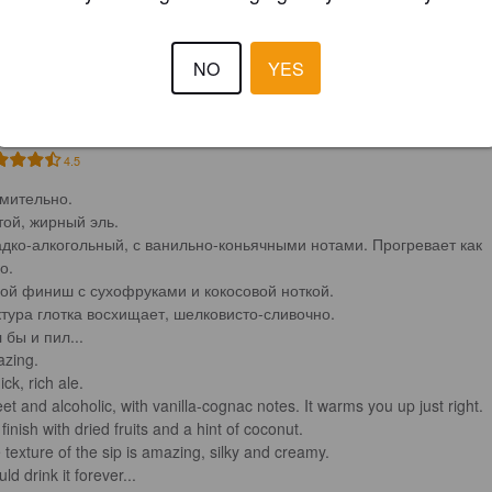
BSIDIAN
NO
YES
1%
Imperial Stout.
Velka Morava / Велка Морава.
4.5
мительно.

той, жирный эль.

дко-алкогольный, с ванильно-коньячными нотами. Прогревает как 
.

ой финиш с сухофруками и кокосовой ноткой.

тура глотка восхищает, шелковисто-сливочно. 

 бы и пил...

zing.

ick, rich ale.

et and alcoholic, with vanilla-cognac notes. It warms you up just right.

finish with dried fruits and a hint of coconut.

 texture of the sip is amazing, silky and creamy.

uld drink it forever...