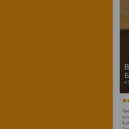
B
4.
При
есть
A p
Gre