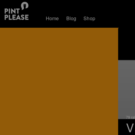
Home
Blog
Shop
79 ra
V