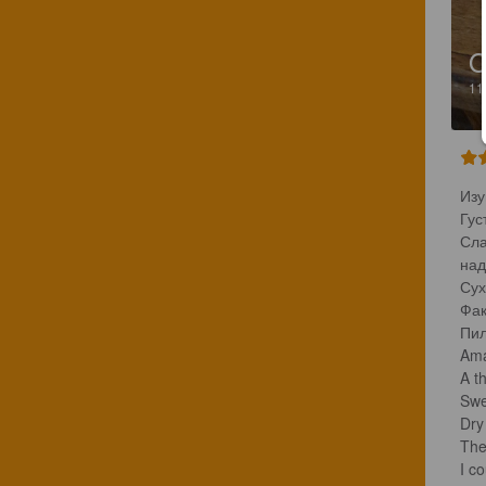
O
1
Изу
Гус
Сла
надо
Сух
Фак
Пил
Ama
A th
Swe
Dry 
The
I co