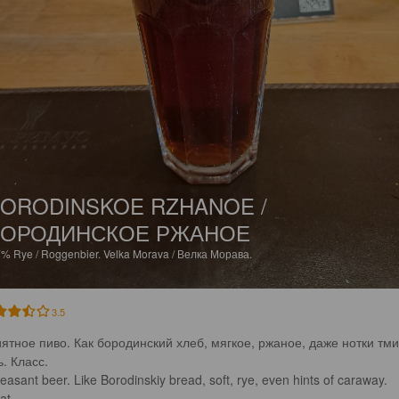
ORODINSKOE RZHANOE /
БОРОДИНСКОЕ РЖАНОЕ
7%
Rye / Roggenbier.
Velka Morava / Велка Морава.
3.5
ятное пиво. Как бородинский хлеб, мягкое, ржаное, даже нотки тми
. Класс.

leasant beer. Like Borodinskiy bread, soft, rye, even hints of caraway. 
at.