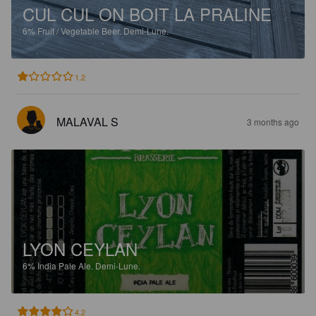
CUL CUL ON BOIT LA PRALINE
6%
Fruit / Vegetable Beer.
Demi-Lune.
1.2
MALAVAL S
3 months ago
LYON CEYLAN
6%
India Pale Ale.
Demi-Lune.
4.2