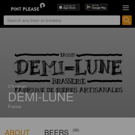
279 ratings
DEMI-LUNE
France
ABOUT
BEERS
(36)