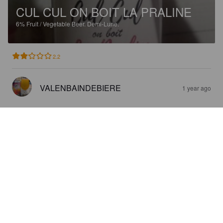
CUL CUL ON BOIT LA PRALINE
6%
Fruit / Vegetable Beer.
Demi-Lune.
2.2
VALENBAINDEBIERE
1 year ago
3 GONES
8.5%
Tripel.
Demi-Lune.
3.4