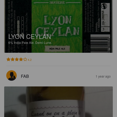
LYON CEYLAN
6%
India Pale Ale.
Demi-Lune.
4.2
FAB
1 year ago