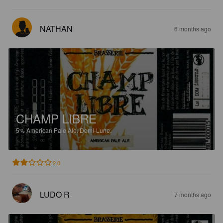
NATHAN
6 months ago
CHAMP LIBRE
5%
American Pale Ale.
Demi-Lune.
2.0
LUDO R
7 months ago