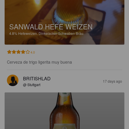
SANWALD HEFE WEIZEN
4.8%
Hefeweizen.
Dinkelacker-Schwaben Bräu.
4.0
Cerveza de trigo ligerita muy buena
BRITISHLAD
17 days ago
@ Stuttgart