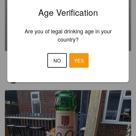
Age Verification
SANWALD KRISTALL WEIZEN
Are you of legal drinking age in your
country?
5%
Kristallweizen.
Dinkelacker-Schwaben Bräu.
4.0
NO
YES
BROWN L
13 days ago