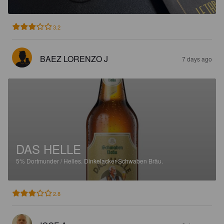
3.2
BAEZ LORENZO J
7 days ago
DAS HELLE
5%
Dortmunder / Helles.
Dinkelacker-Schwaben Bräu.
2.8