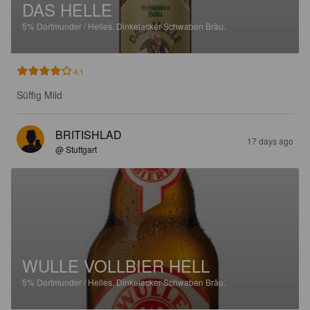
DAS HELLE
5%
Dortmunder / Helles.
Dinkelacker-Schwaben Bräu.
4.1
Süffig Mild
BRITISHLAD
17 days ago
@ Stuttgart
WULLE VOLLBIER HELL
5%
Dortmunder / Helles.
Dinkelacker-Schwaben Bräu.