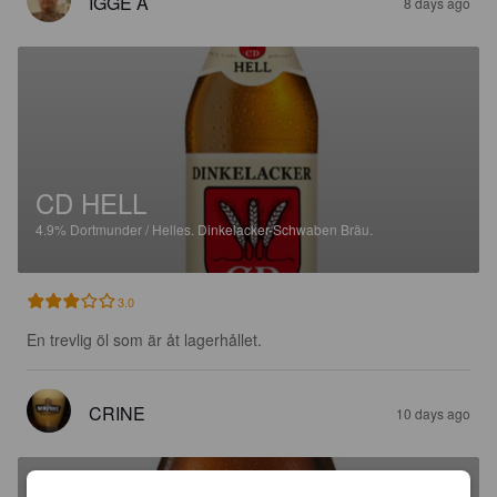
IGGE A
8 days ago
CD HELL
4.9%
Dortmunder / Helles.
Dinkelacker-Schwaben Bräu.
3.0
En trevlig öl som är åt lagerhållet.
CRINE
10 days ago