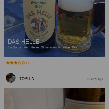
DAS HELLE
5%
Dortmunder / Helles.
Dinkelacker-Schwaben Bräu.
2.8
TOPI LA
20 days ago