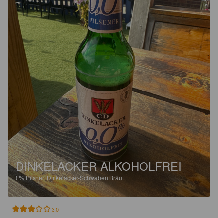
DINKELACKER ALKOHOLFREI
0%
Pilsner.
Dinkelacker-Schwaben Bräu.
3.0