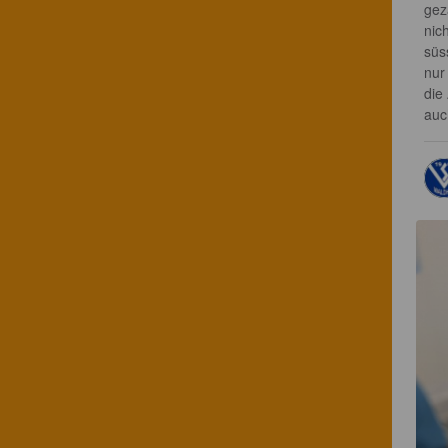
gez
nic
süs
nur
die
auc