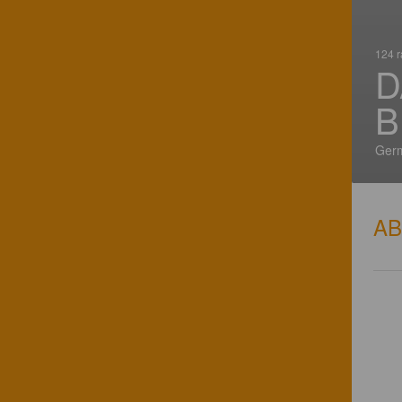
124 r
D
B
Ger
A