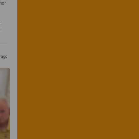
her 
 
l 
 
 ago