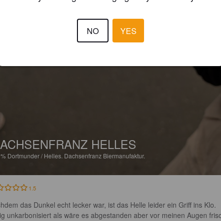
NO
YES
ACHSENFRANZ HELLES
9%
Dortmunder / Helles.
Dachsenfranz Biermanufaktur.
1.5
hdem das Dunkel echt lecker war, ist das Helle leider ein Griff ins Klo. 
lig unkarbonisiert als wäre es abgestanden aber vor meinen Augen fris