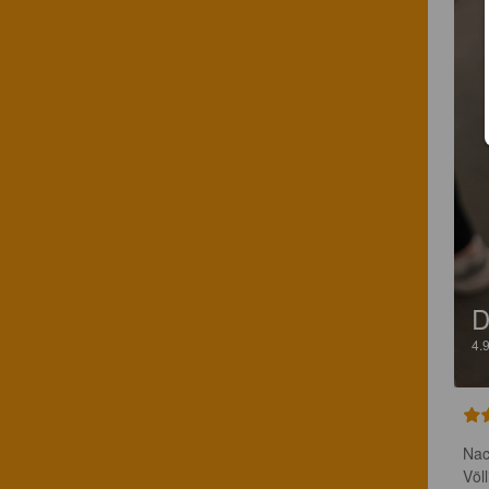
D
4.
Nac
Völ