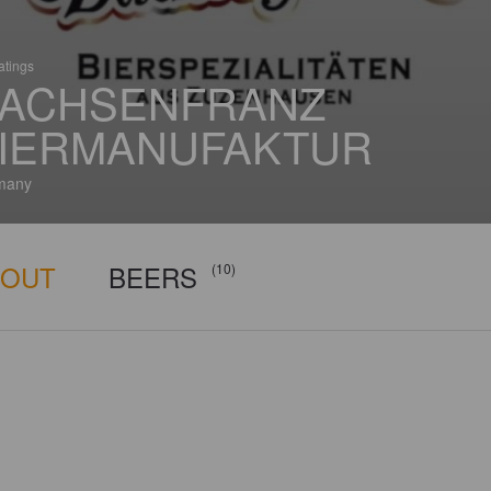
atings
ACHSENFRANZ
IERMANUFAKTUR
many
BOUT
BEERS
(10)