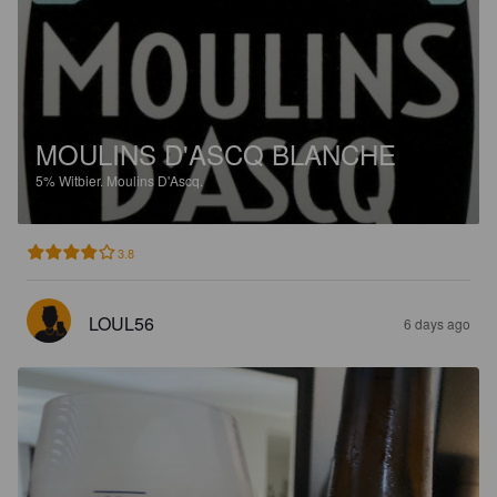
MOULINS D'ASCQ BLANCHE
5%
Witbier.
Moulins D'Ascq.
3.8
LOUL56
6 days ago