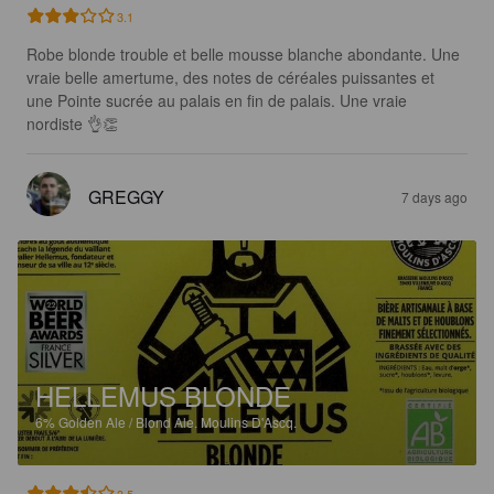
3.1
Robe blonde trouble et belle mousse blanche abondante. Une 
vraie belle amertume, des notes de céréales puissantes et 
une Pointe sucrée au palais en fin de palais. Une vraie 
nordiste 👌👏
GREGGY
7 days ago
HELLEMUS BLONDE
6%
Golden Ale / Blond Ale.
Moulins D'Ascq.
3.5