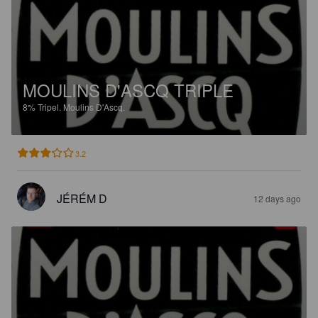
MOULINS D'ASCQ TRIPLE
8%
Tripel.
Moulins D'Ascq.
3.2
JÉRÉM D
12 days ago