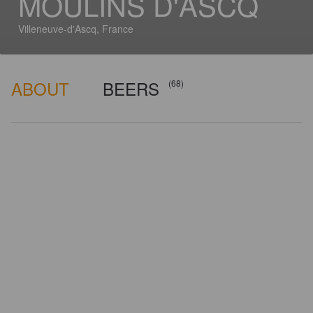
MOULINS D'ASCQ
Villeneuve-d'Ascq, France
ABOUT
BEERS
(68)