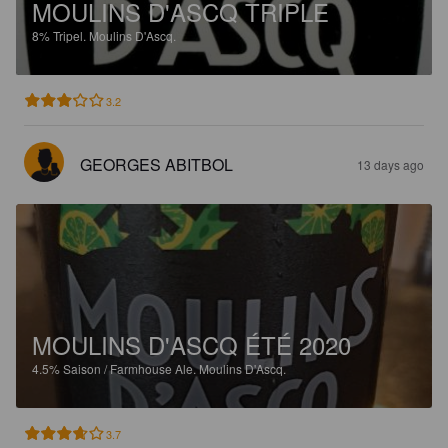
MOULINS D'ASCQ TRIPLE
8%
Tripel.
Moulins D'Ascq.
3.2
GEORGES ABITBOL
13 days ago
MOULINS D'ASCQ ÉTÉ 2020
4.5%
Saison / Farmhouse Ale.
Moulins D'Ascq.
3.7