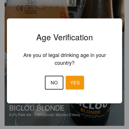
Age Verification
Are you of legal drinking age in your
country?
NO
YES
BICLOU BLONDE
6.2%
Pale Ale - International.
Moulins D'Ascq.