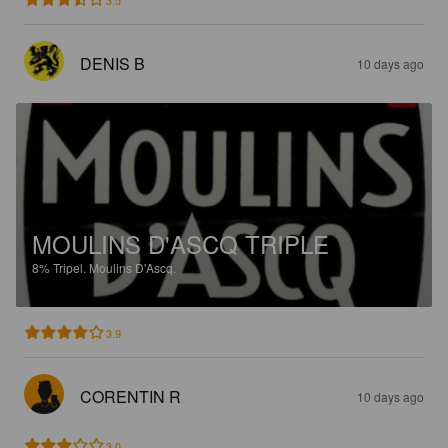
DENIS B
10 days ago
MOULINS D'ASCQ TRIPLE
8%
Tripel.
Moulins D'Ascq.
3.9
CORENTIN R
10 days ago
3.0