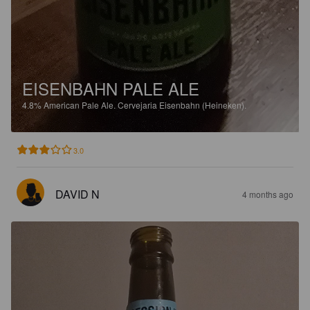
EISENBAHN PALE ALE
4.8%
American Pale Ale.
Cervejaria Eisenbahn (Heineken).
3.0
DAVID N
4 months ago