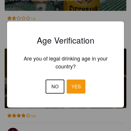
1.6
SAULO
Age Verification
3 months ago
@ The Blackdog
Are you of legal drinking age in your
country?
NO
YES
EISENBAHN AMERICAN IPA
6.9%
American Pale Ale.
Cervejaria Eisenbahn (Heineken).
3.8