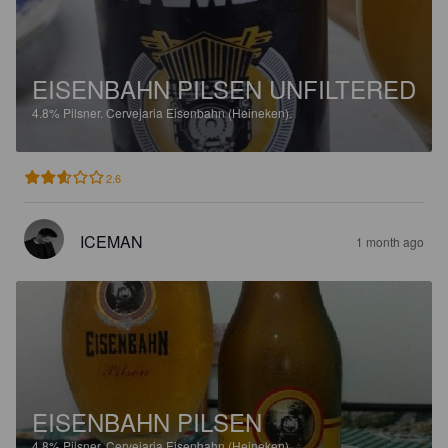
EISENBAHN PILSEN UNFILTERED
4.8%
Pilsner.
Cervejaria Eisenbahn (Heineken).
2.6
ICEMAN
1 month ago
EISENBAHN PILSEN
4.8%
Pilsner.
Cervejaria Eisenbahn (Heineken).