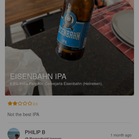
EISENBAHN IPA
6.9%
India Pale Ale.
Cervejaria Eisenbahn (Heineken).
2.0
Not the best IPA
PHILIP B
1 month ago
@ Remscheid lennep