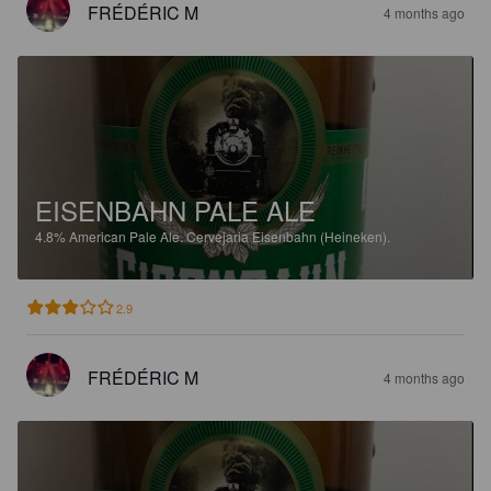
FRÉDÉRIC M
4 months ago
EISENBAHN PALE ALE
4.8%
American Pale Ale.
Cervejaria Eisenbahn (Heineken).
2.9
FRÉDÉRIC M
4 months ago