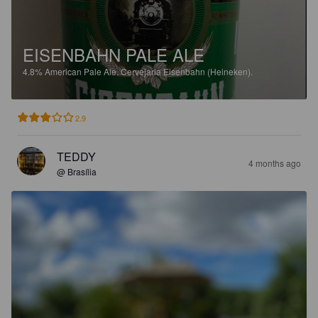
EISENBAHN PALE ALE
4.8%
American Pale Ale.
Cervejaria Eisenbahn (Heineken).
2.9
TEDDY
4 months ago
@ Brasília