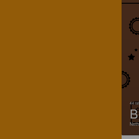
44 ra
B
Neth