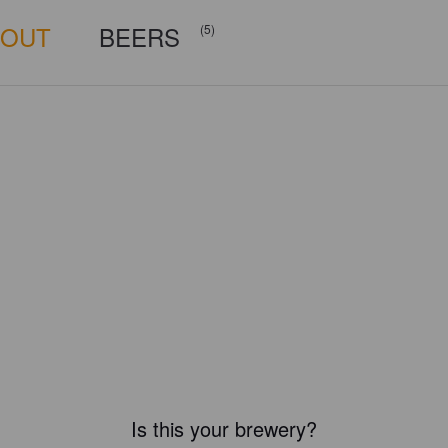
BOUT
BEERS
(5)
Is this your brewery?