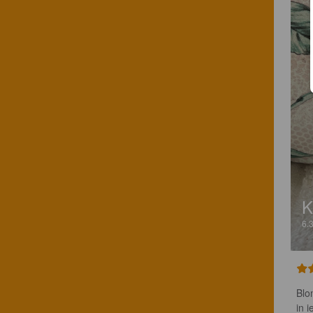
K
6.
Blo
in i