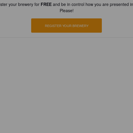
ster your brewery for
FREE
and be in control how you are presented in
Please!
REGISTER YOUR BREWERY