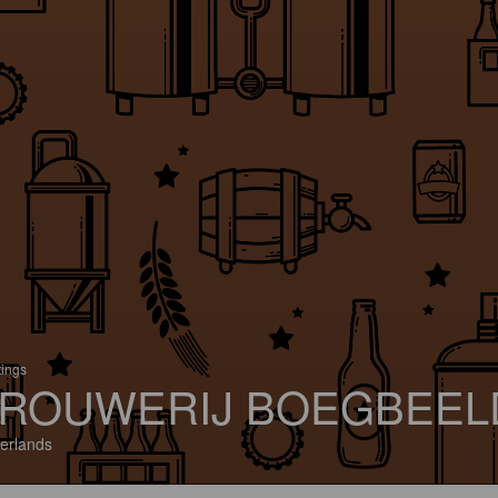
tings
ROUWERIJ BOEGBEEL
erlands