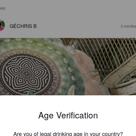
EWS
GÉCHRIS B
2 months
Age Verification
Are you of legal drinking age in your country?