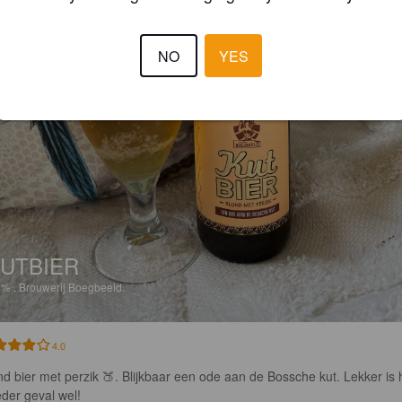
NO
YES
UTBIER
3%
.
Brouwerij Boegbeeld.
4.0
nd bier met perzik 🍑. Blijkbaar een ode aan de Bossche kut. Lekker is 
eder geval wel!