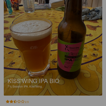
KISS'WING IPA BIO
7%
Session IPA.
Kiss'Wing.
2.5