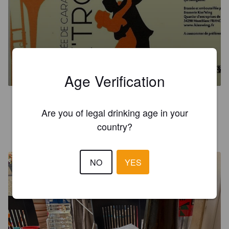
FOX'TROT
5.6%
Red Ale / Amber Ale.
Kiss'Wing.
Age Verification
3.6
Are you of legal drinking age in your
country?
DR.OPEL
14 days ago
@ U Express, Portiragnes
NO
YES