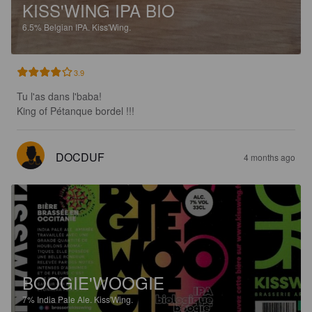
KISS'WING IPA BIO
6.5%
Belgian IPA.
Kiss'Wing.
3.9
Tu l'as dans l'baba!

King of Pétanque bordel !!!
DOCDUF
4 months ago
BOOGIE'WOOGIE
7%
India Pale Ale.
Kiss'Wing.