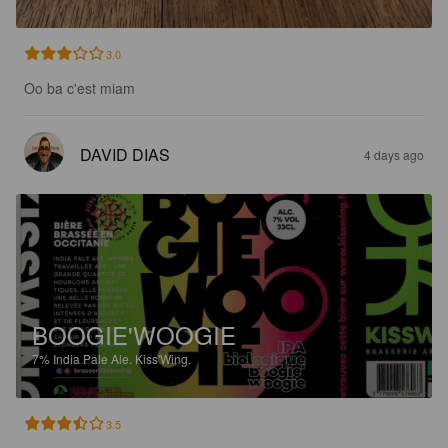
3.0
Oo ba c'est miam
DAVID DIAS
4 days ago
BOOGIE'WOOGIE
7%
India Pale Ale.
Kiss'Wing.
3.5