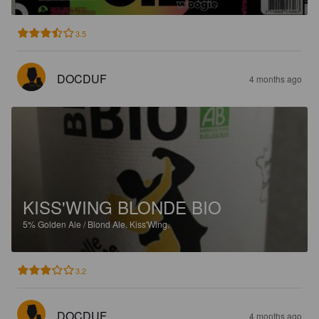
3.5
DOCDUF
4 months ago
KISS'WING BLONDE BIO
5%
Golden Ale / Blond Ale.
Kiss'Wing.
3.2
DOCDUF
4 months ago