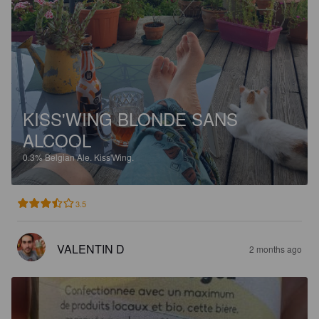
KISS'WING BLONDE SANS
ALCOOL
0.3%
Belgian Ale.
Kiss'Wing.
3.5
VALENTIN D
2 months ago