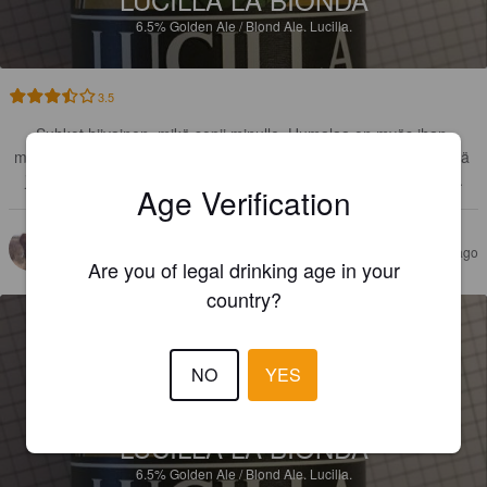
6.5%
Golden Ale / Blond Ale.
Lucilla.
3.5
Suhkot hiivainen, mikä sopii minulle. Humalaa on myös ihan 
mukavasti golden aleen ja lisäksi löydettävissä on hieman greippiä 
ja sitruunaa, ehkä hyvin hennosti taustalla omenaa ja banaania.
Age Verification
TRACY69
10 months ago
Are you of legal drinking age in your
country?
NO
YES
LUCILLA LA BIONDA
6.5%
Golden Ale / Blond Ale.
Lucilla.