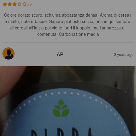
3.2
Colore dorato scuro, schiuma abbastanza densa. Aroma di cereali 
e malto, note erbacee. Sapore piuttosto secco, anche qui sentore 
di cereali all'inizio poi viene fuori il luppolo, ma l'amarezza è 
contenuta. Carbonazione media
AP
2 years ago