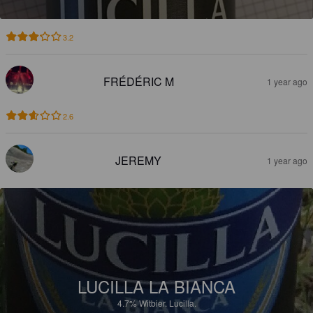
3.2
FRÉDÉRIC M
1 year ago
2.6
JEREMY
1 year ago
LUCILLA LA BIANCA
4.7%
Witbier.
Lucilla.