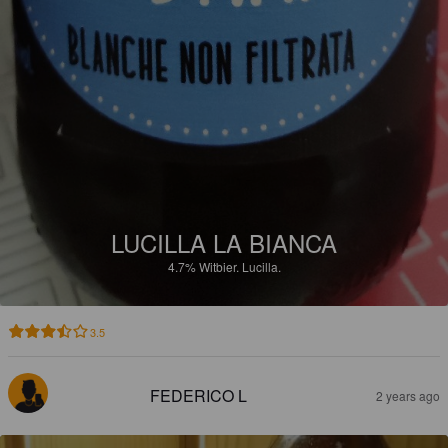
LUCILLA LA BIANCA
4.7%
Witbier.
Lucilla.
3.5
FEDERICO L
2 years ago