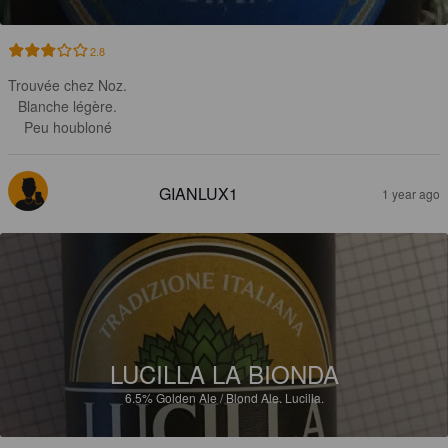
2.8
Trouvée chez Noz.

Blanche légère.

Peu houbloné
GIANLUX1
1 year ago
LUCILLA LA BIONDA
6.5%
Golden Ale / Blond Ale.
Lucilla.