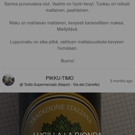
Samea punaruskea olut. Vaahto on hyvin kevyt. Tuoksu on reilusti 
maltainen, paahteinen.

Maku on mahtavan maltainen, kevyesti karamellisen makea. 
Miellyttävä.

Loppumaku on aika pitkä, vaihtuen maltaisuudesta kevyeen 
humalaan.

Bueno!
PIKKU-TIMO
5 months ago
@ Todis Supermercato (Napoli - Via del Carretto)
LUCILLA LA BIONDA