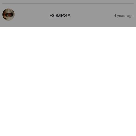
ROMPSA
4 years ago
LUCILLA LA BIONDA
6.5%
Golden Ale / Blond Ale.
Lucilla.
2.4
Vähän jää vajaaksi humalointi varsinkin aromeiden osalta. Kohtuu 
makea pohja. Ihan ok mut ei kyl pärjää ale taistossa.
BOS
4 years ago