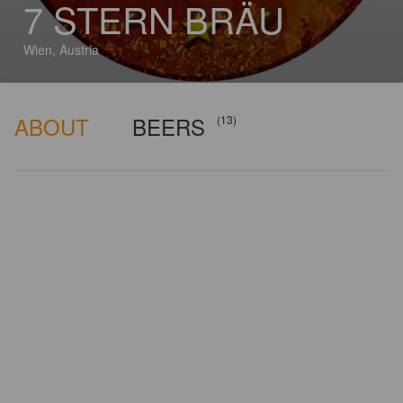
7 STERN BRÄU
Wien, Austria
ABOUT
BEERS
(13)