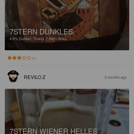
7STERN DUNKLES
4.9%
Dunkel / Tmavý.
7 Stern Bräu.
3.0
REVILO Z
6 months ago
7STERN WIENER HELLES