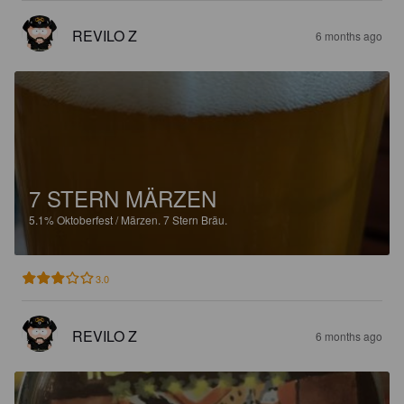
REVILO Z
6 months ago
7 STERN MÄRZEN
5.1%
Oktoberfest / Märzen.
7 Stern Bräu.
3.0
REVILO Z
6 months ago