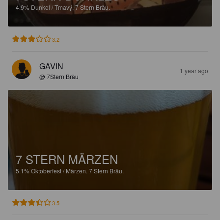
4.9%
Dunkel / Tmavý.
7 Stern Bräu.
3.2
GAVIN
1 year ago
@ 7Stern Bräu
7 STERN MÄRZEN
5.1%
Oktoberfest / Märzen.
7 Stern Bräu.
3.5