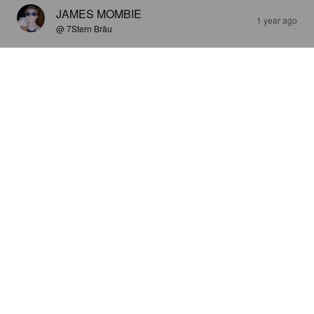
JAMES MOMBIE
1 year ago
@ 7Stern Bräu
7STERN WIENER HELLES
4.9%
Amber Lager / Vienna Lager.
7 Stern Bräu.
3.3
JAMES MOMBIE
1 year ago
@ 7Stern Bräu