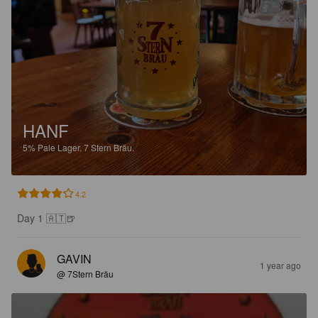
HANF
5%
Pale Lager.
7 Stern Bräu.
4.2
Day 1 🇦🇹🍺
GAVIN
1 year ago
@ 7Stern Bräu