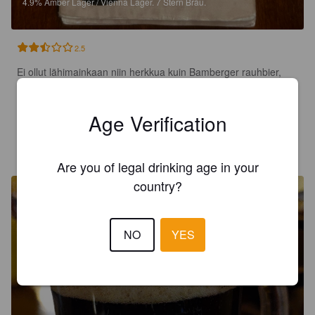
4.9%
Amber Lager / Vienna Lager.
7 Stern Bräu.
2.5
Ei ollut lähimainkaan niin herkkua kuin Bamberger rauhbier, 
mutta kyllä tämäkin meni. Ei muodostunut mitenkään uutta 
herkkua, vaikka odotukset oli kovat.
Age Verification
HOORUTKA
5 months ago
@ Siebensternbräu
Are you of legal drinking age in your
country?
NO
YES