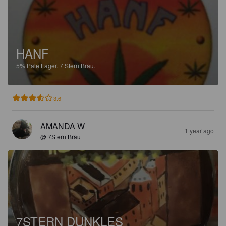
HANF
5%
Pale Lager.
7 Stern Bräu.
3.6
AMANDA W
1 year ago
@ 7Stern Bräu
7STERN DUNKLES