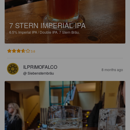
7 STERN IMPERIAL IPA
6.5%
Imperial IPA / Double IPA.
7 Stern Bräu.
3.6
ILPRIMOFALCO
8 months ago
@ Siebensternbräu