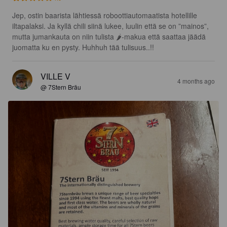
Jep, ostin baarista lähtiessä roboottiautomaatista hotellille 
iltapalaksi. Ja kyllä chili siinä lukee, luulin että se on ”mainos”, 
mutta jumankauta on niin tulista 🌶️-makua että saattaa jäädä 
juomatta ku en pysty. Huhhuh tää tulisuus..!!
VILLE V
4 months ago
@ 7Stern Bräu