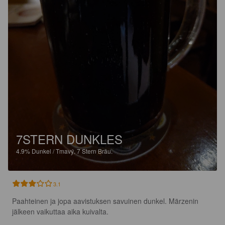
7STERN DUNKLES
4.9%
Dunkel / Tmavý.
7 Stern Bräu.
3.1
Paahteinen ja jopa aavistuksen savuinen dunkel. Märzenin 
jälkeen vaikuttaa aika kuivalta.