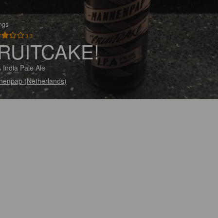
ings
3.3
RUITCAKE!
 India Pale Ale
enpap (Netherlands)