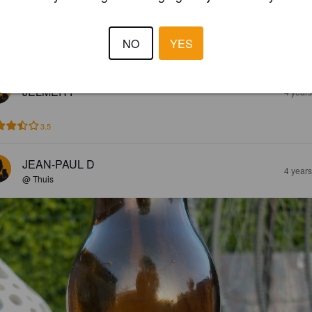
und. Hier gesellt sich eine leicht säuerliche Note (Ananas) hinzu.

erat herb aushallend, recht lange nachhallend. Guter Durchschnitt im 
NO
YES
eich.
JELMER P
4 year
3.5
JEAN-PAUL D
4 year
@ Thuis