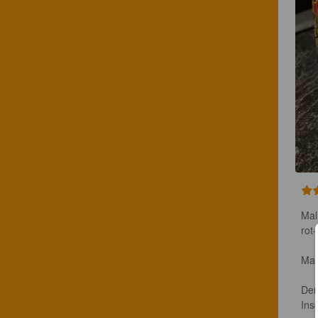
Mal
rot
Mal
Der
Ins