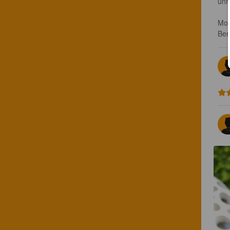
unr
Mod
Ber