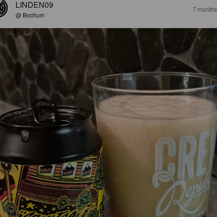
LINDEN09
7 months
@ Bochum