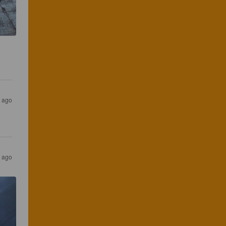
s ago
s ago