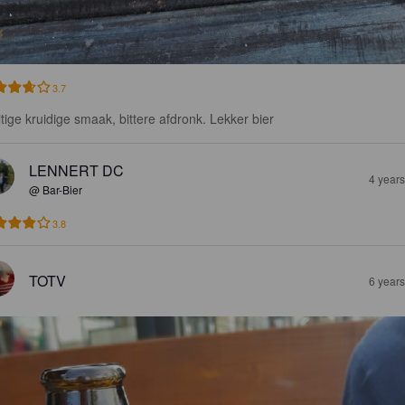
3.7
itige kruidige smaak, bittere afdronk. Lekker bier
LENNERT DC
4 year
@ Bar-Bier
3.8
TOTV
6 year