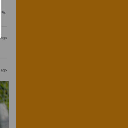
IPA-
s ago
s ago