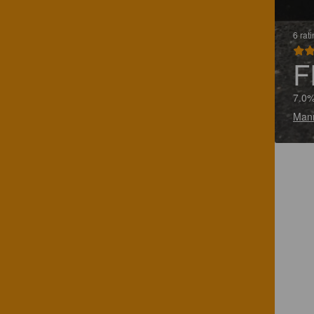
6 rat
F
7.0%
Mann