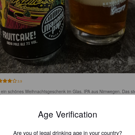
3.9
 ein schönes Weihnachtsgeschenk im Glas. IPA aus Nimwegen. Das st
-golden im Glas, nur leicht trüb mit viel bleibendem Schaum.

zig-süße Fruchtnase: reife Orange, vielleicht auch reife Beere.

Age Verification
 Antrunk passt. Steifes Malzbett, dazu (reife) Orange, Beere und Mang
gesamt recht süßlich-fruchtig. Der Körper wackelt leicht, ist aber nicht z
Are you of legal drinking age in your country?