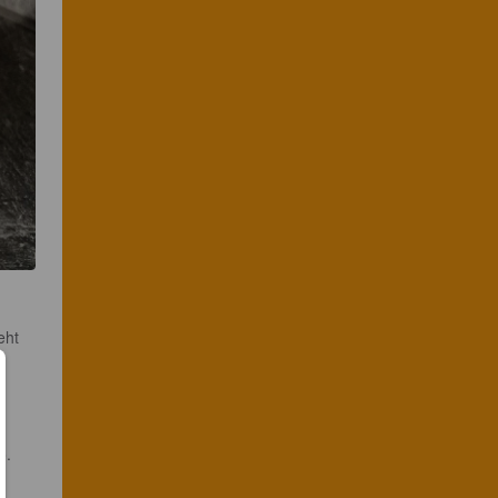
eht 
o. 
u 