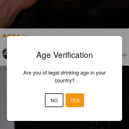
3.7
Age Verification
BERCH
4 years ago
Are you of legal drinking age in your
country?
NO
YES