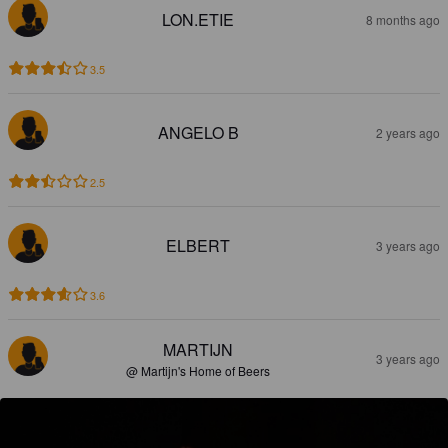
LON.ETIE
8 months ago
3.5
ANGELO B
2 years ago
2.5
ELBERT
3 years ago
3.6
MARTIJN
3 years ago
@ Martijn's Home of Beers