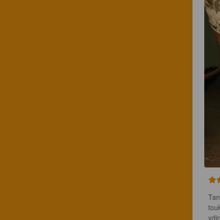
Tan
tou
ydi