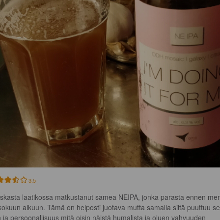
3.5
skasta laatikossa matkustanut samea NEIPA, jonka parasta ennen me
kokuun alkuun. Tämä on helposti juotava mutta samalla siitä puuttuu se
n ja persoonallisuus mitä oisin näistä humalista ja oluen vahvuuden 