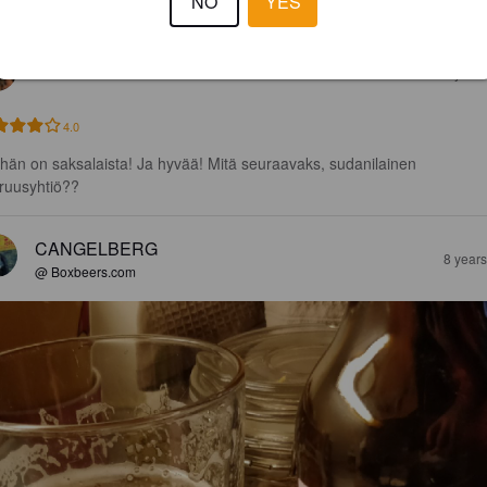
NO
YES
EWS
JUUSO A
8 year
4.0
hän on saksalaista! Ja hyvää! Mitä seuraavaks, sudanilainen 
ruusyhtiö??
CANGELBERG
8 year
@ Boxbeers.com