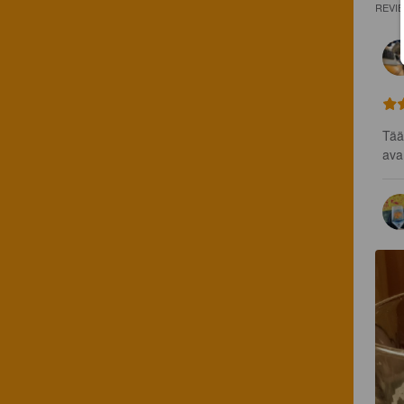
REVI
Tää
ava