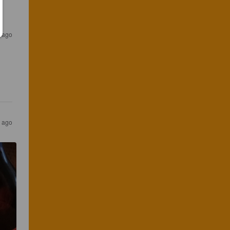
s ago
s ago