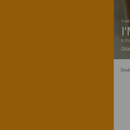
3 rat
I
6.3%
Orca
Doub