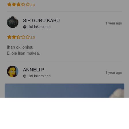
3.4
SIR GURU KABU
1 year ago
@ Lidl Inkeroinen
2.5
Ihan ok lonksu. 

Ei ole liian makea.
ANNELI P
1 year ago
@ Lidl Inkeroinen