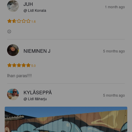
JUH
1 month ago
@ Lidl Konala
1.6
☹️
NIEMINEN J
5 months ago
5.0
Ihan paras!!!!
KYLÄSEPPÄ
5 months ago
@ Lidl Itäharju