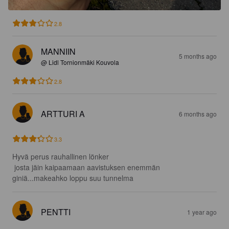
2.8
MANNIIN
5 months ago
@ Lidl Tornionmäki Kouvola
2.8
ARTTURI A
6 months ago
3.3
Hyvä perus rauhallinen lönker

 josta jäin kaipaamaan aavistuksen enemmän 
giniä...makeahko loppu suu tunnelma
PENTTI
1 year ago