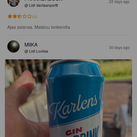
22 days ago
@ Lidl Vantaanportti
2.5
Ajaa asiansa. Maistuu lonkerolta
MIIKA
30 days ago
@ Lidl Loviisa