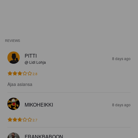
REVIEWS
PITTI
8 days ago
@ Lidl Lohja
2.8
Ajaa asiansa
MIKOHEIKKI
8 days ago
2.7
FRANKBABOON