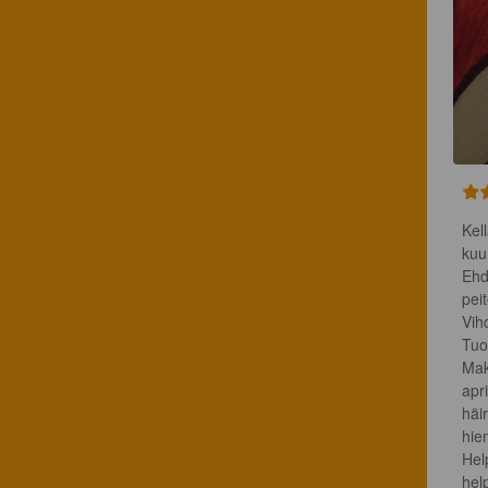
Kel
kuu
Ehd
peit
Vih
Tuo
Mak
apr
häi
hiem
Hel
hel