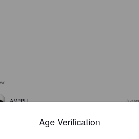
EWS
AMPPU
8 year
Age Verification