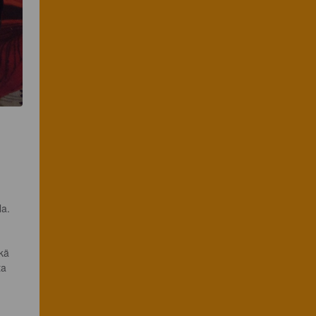
a.

kä 
ta 