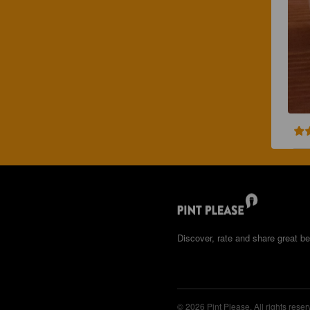
Discover, rate and share great be
© 2026 Pint Please. All rights reser