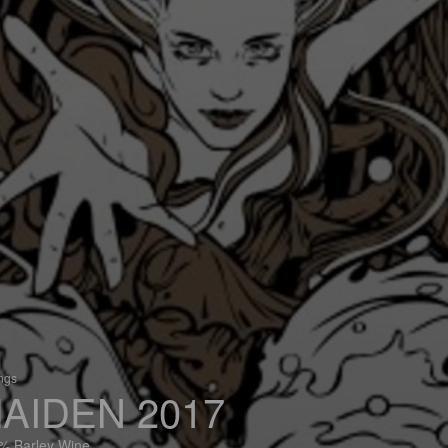
ings
AIDEN 2017
% Barley Wine