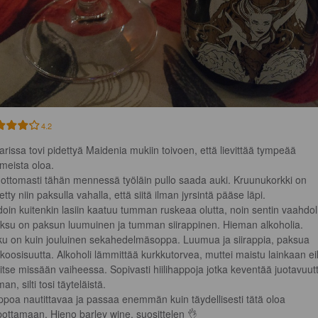
4.2
larissa tovi pidettyä Maidenia mukiin toivoen, että lievittää tympeää 
meista oloa.

ottomasti tähän mennessä työläin pullo saada auki. Kruunukorkki on 
etty niin paksulla vahalla, että siitä ilman jyrsintä pääse läpi.

doin kuitenkin lasiin kaatuu tumman ruskeaa olutta, noin sentin vaahdoll
ksu on paksun luumuinen ja tumman siirappinen. Hieman alkoholia.

u on kuin jouluinen sekahedelmäsoppa. Luumua ja siirappia, paksua 
ikoosisuutta. Alkoholi lämmittää kurkkutorvea, muttei maistu lainkaan ei
ritse missään vaiheessa. Sopivasti hiilihappoja jotka keventää juotavuut
an, silti tosi täyteläistä.

ppoa nautittavaa ja passaa enemmän kuin täydellisesti tätä oloa 
pottamaan. Hieno barley wine, suosittelen 👌