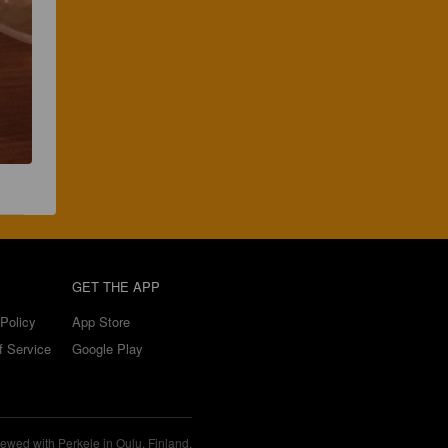
GET THE APP
Policy
App Store
f Service
Google Play
ewed with Perkele in Oulu, Finland.