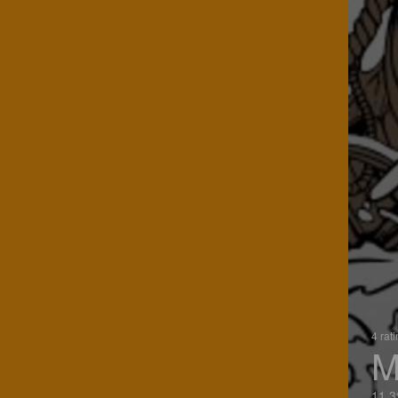
4 rat
M
11.3