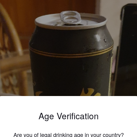
Age Verification
Are you of legal drinking age in your country?