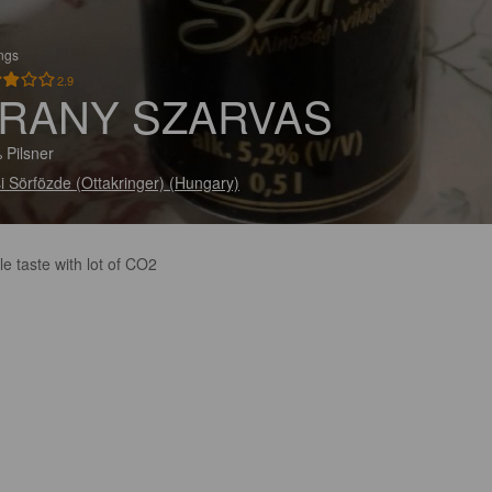
ings
2.9
RANY SZARVAS
 Pilsner
i Sörfözde (Ottakringer) (Hungary)
e taste with lot of CO2