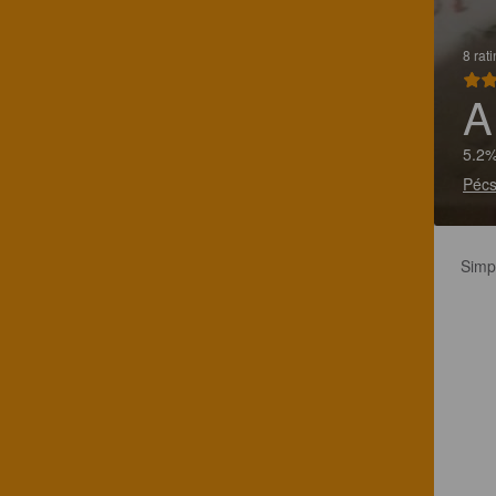
8 rat
A
5.2%
Pécs
Simpl