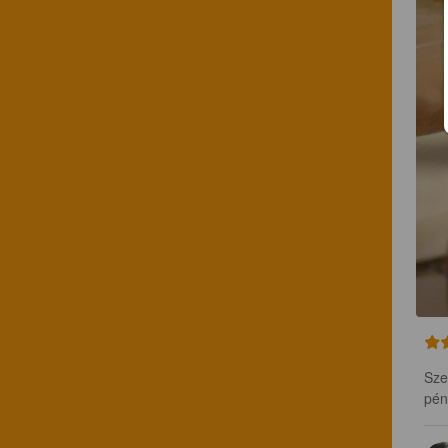
Sze
pén