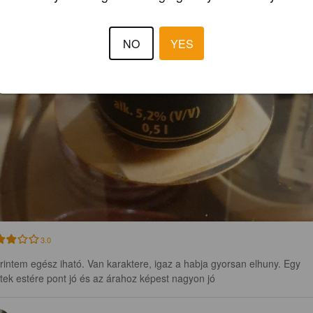
NO
YES
3.0
rintem egész iható. Van karaktere, igaz a habja gyorsan elhuny. Egy 
tek estére pont jó és az árahoz képest nagyon jó