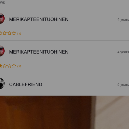
EWS
MERIKAPTEENITUOHINEN
4 year
1.0
MERIKAPTEENITUOHINEN
4 year
2.0
CABLEFRIEND
5 year