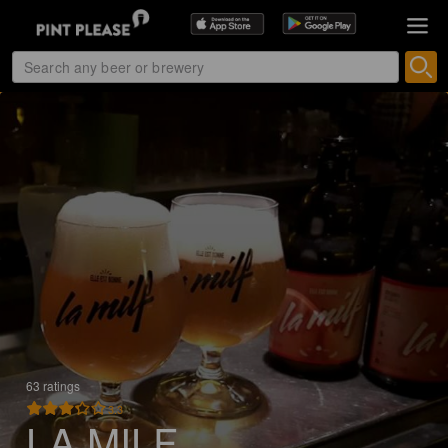
63 ratings
3.3
LA MILF