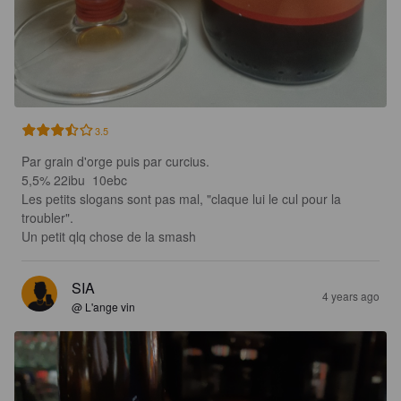
3.5
Par grain d'orge puis par curcius.

5,5% 22ibu  10ebc

Les petits slogans sont pas mal, "claque lui le cul pour la 
troubler".

Un petit qlq chose de la smash
SIA
4 years ago
@ L'ange vin