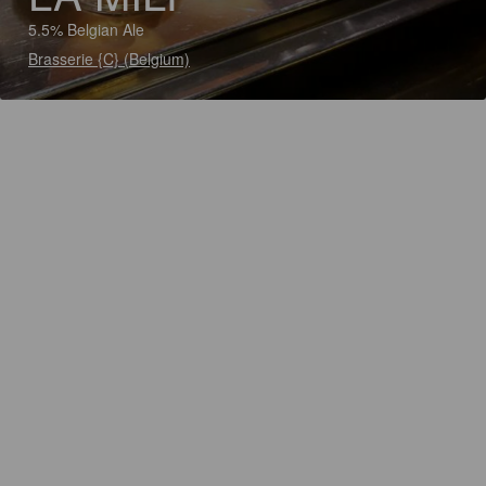
5.5% Belgian Ale
Brasserie {C} (Belgium)