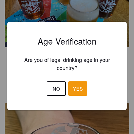
Age Verification
4.1
Are you of legal drinking age in your
Bon nez? Broue constante, couleur orange légèrement 
country?
troubles, goût désaltérante légèrement sucré.
NO
YES
PERSONNE AGRÉABLE
5 years ago